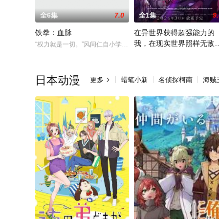
全6集
7.0
全1集
9
铁拳：血脉
在异世界获得超强能力的
我，在现实世界照样无敌
“权力就是一切。”风间仁自小学习妈妈的家族自卫术“风间流古
等级提升改变人生命运～ 
打开通往异世界的大门后，天
日本动漫
更多
蜡笔小新
名侦探柯南
海贼
