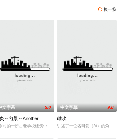
换一换

中文字幕
5.0
中文字幕
9.0
炎～勺景～Another
雌吹
名、富裕、漂亮的人， 对生活的
变成了恐怖之夜，这让他们尝到了自己的苦果。
as they embark on a secret mission to save T
乡村的一所古老学校建筑中，雾岛枫被发现死亡。 她儿时的朋友高桥葵不以为
讲述了一位名叫爱（Ai）的角色面临的困境