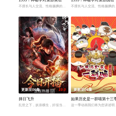
不擅长与人交流、性格腼腆的马库斯在一场乌龙中意外成为了“神
不擅长与人交流、性格腼腆的
更新至06集
10.0
更新至06集
6
择日飞升
如果历史是一群喵第十三
乱世之下，妖祟横生，奸佞当道。又值幽界入侵，人、幽两界势
这一季动画我们将为您讲述明