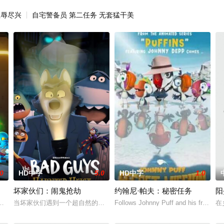
姐辱尽兴
自宅警备员 第二任务 无套猛干美
.0
HD中字
5.0
HD中字
1.0
坏家伙们：闹鬼抢劫
约翰尼·帕夫：秘密任务
阳
迷于时尚、小机件 、流行音乐，以及在电视上的才艺展示。 她的雄心是成为有
作歹，两个来自不同世界的少年用他们新获得的忍者力量保护龙免受侵害。
当坏家伙们遇到一个超自然的危险敌人时，他们的盗窃和犯罪万圣节之夜
Follows Johnny Puff and his friends 
在