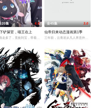
全20集
6.0
全45集
3.0
下铲屎官，喵王在上
仙帝归来动态漫画第1季
架事件。之后为了生活，受顾成为此花
国家庭拥有一个CIA工作的老爸 Stan Smith 和一个他从 Ar
不到的倒楣事，但只要她們有彼此為伴，佳節歡樂氣氛永遠就在身旁。
路走多了，竟捡到宝，带着巨钻的小黑猫一只！可这是猫吗？霸她浴缸，抢她粮
三年前，云青岩从凡人界意外坠入仙界。三千