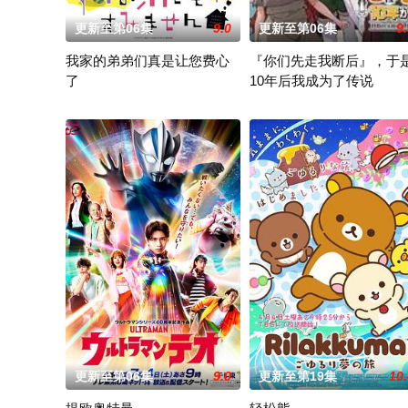
更新至第06集
9.0
更新至第06集
9
我家的弟弟们真是让您费心
『你们先走我断后』，于
了
10年后我成为了传说
高一结束的春假，糸因为母亲再婚而搬家。但让她没想到的是，竟
面对庞大的魔神大军，为了回
更新至第06集
9.0
更新至第19集
10