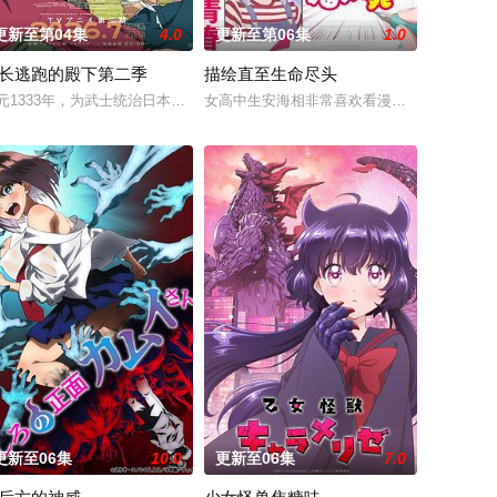
更新至第04集
4.0
更新至第06集
1.0
长逃跑的殿下第二季
描绘直至生命尽头
元1333年，为武士统治日本奠定基石的镰仓幕府，因其所信任的幕臣——足
女高中生安海相非常喜欢看漫画，尤其是 ☆
的态度却异常冷淡⋯然而，在他冷酷的
对抗敌人大军，就在他终于消灭敌人回到城镇时，却发现时间已经过了十年
到的唯一奖励就只有——广阔的领地。与生活在当地的鬼人族少女‧阿尔娜相遇
联邦，开始朝着实现人类与魔物能够共同生活的世界「人魔共荣圈」迈进。跨越
更新至06集
10.0
更新至06集
7.0