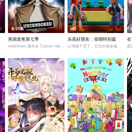
.0
全19集
2.0
HD
4.0
美国老爸第七季
乐高好朋友：假期特别篇
在
能力！友成伊月在阴错阳差之下，卷入日本顶尖大财团的大小姐・此花雏子的绑
灵异能力，杀死了长期以来仇恨的人
AdultSwim 最先在 Cartoon Network 午夜剧场推出的，一个关于一个美
心湖城下雪了，五位好朋友碰到意想
夜