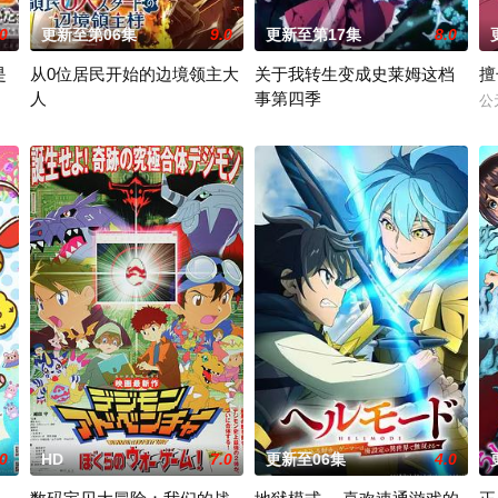
.0
更新至第06集
9.0
更新至第17集
8.0
是
从0位居民开始的边境领主大
关于我转生变成史莱姆这档
擅
人
事第四季
公
多了四个弟弟，令她大为震惊！虽然她全力想与新家人打好关系，但长男·源
避全灭危机，勒库对伙伴们说出「这边交给我，你们先走吧！」，一个人殿后
因长期在战争中活跃，而被称为〝救国英雄〞的男人——迪亚斯。他所收
举办开国祭并与各国缔结邦交的魔国
.0
HD
7.0
更新至06集
4.0