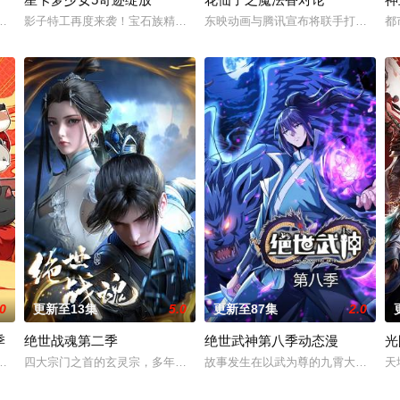
秘学事件对策部”的负责人。面对星锑、兔毛手袋等一众行事乖张、性格跳脱的
马库斯在一场乌龙中意外成为了“神秘学事件对策部”的负责人。面对星锑、兔
影子特工再度来袭！宝石族精灵竟然成了关键所在！东方桃子与伙伴们一
东映动画与腾讯宣布将联手打造『花
都
.0
更新至13集
5.0
更新至87集
2.0
季
绝世战魂第二季
绝世武神第八季动态漫
光
力荼毒人间，捕蛇者许应因看不惯为幽界卖命的草头神欺压百姓，反抗犯下弑神
朝前期的故事。明朝从元末乱世中浴火而生的大一统王朝，可在建国初期就面
四大宗门之首的玄灵宗，多年来第一次来临水城选拔弟子，方秦两家围绕
故事发生在以武为尊的九霄大陆，讲述
天