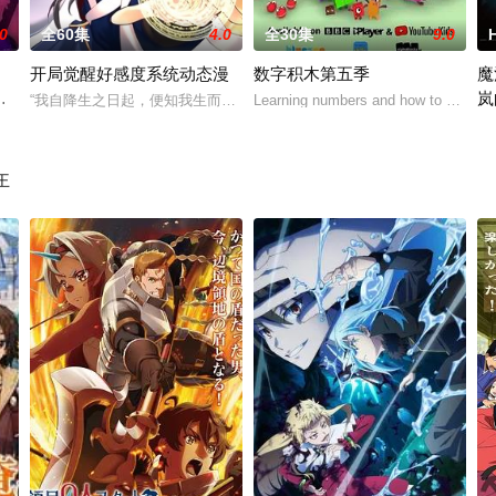
.0
全60集
4.0
全30集
9.0
开局觉醒好感度系统动态漫
数字积木第五季
魔
～
岚
武术”，但强大如他，也有软弱无力的时候。一个阴险狡猾的恶魔突然出现，摧毁
“我自降生之日起，便知我生而不凡”——林凡。 天地异象，乾坤逆转，
Learning numbers and how to count wit
SP
上优夜获得超强能力，脱胎换骨变成完美无缺的少年。在两个世界往返的他，「
预
王