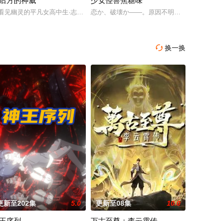
后方的神威
少女怪兽焦糖味
他的名字是“提欧”——一个孤
看见幽灵的平凡女高中生·志津香，利用容易吸引幽灵的特殊体质，从旁协助知
恋か、破壊か――。原因不明の病に悩まされ
，它疯狂地吞噬着整个电力网络系统，给电力网络运行造成了重大影响，而且
难度“地狱模式”的前废人玩家少年亚莲。没有攻略本，没有论坛。连练级都是
换一换

更新至202集
5.0
更新至08集
10.0
王序列
万古至尊：李云霄传