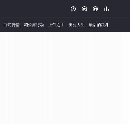




白蛇传情
湄公河行动
上帝之手
美丽人生
最后的决斗