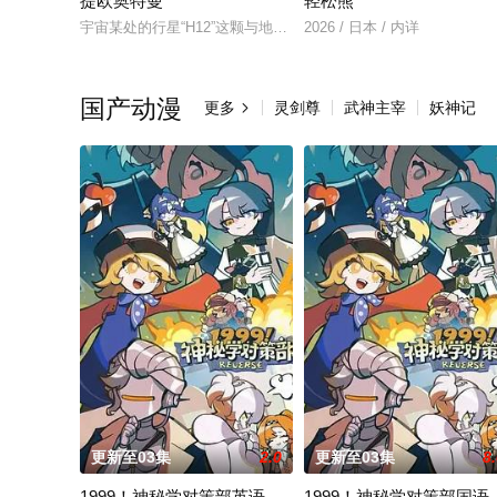
提欧奥特曼
轻松熊
宇宙某处的行星“H12”这颗与地球极其相似的星球，某日遭到了
2026 / 日本 / 内详
国产动漫
更多
灵剑尊
武神主宰
妖神记

更新至03集
2.0
更新至03集
8
1999！神秘学对策部英语
1999！神秘学对策部国语