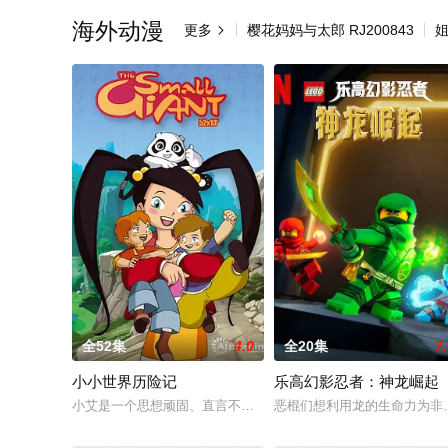
海外动漫
更多
樱花妈妈与太郎 RJ200843

全52集
4.0
全20集
7
小小世界历险记
乐高幻影忍者：神龙崛起
小艾是一个思想顽固、直言不讳的女孩。 就像同龄人一样，她着
恶棍们想利用龙的生命力为非