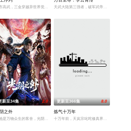
怪咖同事，原本连大声说话都会紧张
毛手袋等一众行事乖张、性格跳脱的怪咖同事，原本连大声说话都会紧张
边为救治师父森木宇冲击仙蜜试炼赛冠军，一边暗中追查潜伏在参赛者中的卧
仙子』全新动画新作将继承经典、结合潮流、呈现崭新的花仙子世界
市高武，三金穿越异世界觉醒最强序列003“鲜血君王”，不仅可以无视一切痛
天武大陆第三强者，破军武帝古飞扬被世界规
更新至34集
2.0
更新至366集
8.0
阴之外
炼气十万年
之罪，又出手打死了不作为的朝廷官员
临着重重危机。是谁将明朝推上了巅峰？是谁斩断了国家的盛世？又是谁力
这一个将决定二者命运的契机，展开明争暗斗。最终，秦南依靠潜心修炼、绝
了现代学生林枫，因为一场车祸，穿越到武魂未觉醒的“废物”林家大少爷身上
地是万物众生的客舍，光阴是古往今来的过客。残面张开诡异之眼，所视之处
十万年前，天岚宗叱咤修真界，宗内弟子皆是