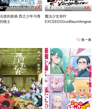
HD
8.0
更新至05集
3.0
法使的新娘 西之少年与青
魔法少女奈叶
的骑士
EXCEEDSGunBlazeVengeance
风间仁挚爱的一切，他的人生就此
这一日，林凡降生，一跃成为天门帝子，又被天门创始老祖收入门下。一切都按
h colourful personified blocks, each with t
无自觉的外挂能力」愈来愈强大──!?在异世界的洞窟里，他找到一本
定为OAD三部作，故事设定在智世成为学院的旁听生之前的时间点，斯普利甘
30年前，未知的“侵略性外来生物”突然出现
换一换
