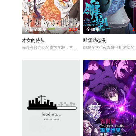
更新至05集
10.0
全60集
1
才女的侍从
雕塑动态漫
满是高岭之花的贵族学校，学院的第一大小姐竟然毫无生活自理
雕塑女学生夜离妹利用雕塑的