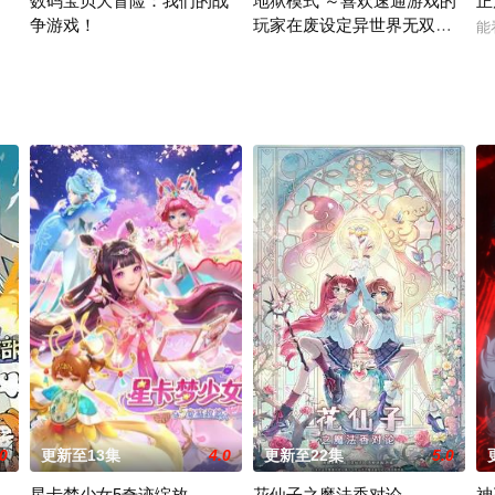
数码宝贝大冒险：我们的战
地狱模式 ～喜欢速通游戏的
正
争游戏！
玩家在废设定异世界无双～
来自外星的宇宙怪兽袭击在星球崩毁、走向灭亡之际，一名外星人独自逃往了地球
能
第2季
在网路上，突然出现了一只数码蛋，这只蛋破壳后，出生了一只数码宝贝
在无名网络游戏的世界中，转生到最高
.0
更新至13集
4.0
更新至22集
5.0
星卡梦少女5奇迹绽放
花仙子之魔法香对论
神