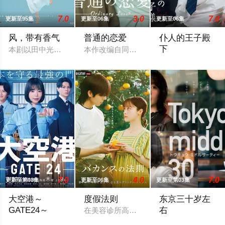
7.0
3.0
7.0
更新至95集
更新至06集
更新至06集
风，带有香气
普通的恋爱
仆人的王子殿
下
本剧以田中光著作《明治的南丁格尔 大关和物语》为原案，取材
本作改编自同名漫画，是一部以处于上下
社长之子、文武双
7.0
4.0
7.0
更新至第03集
更新至06集
更新至第03集
大空港～
度假法则
东京三十岁左
GATE24～
右
在美容诊所高强度工作、身心俱疲的星野绿
为了打破以往各部门各自为政的死板规矩，内阁官房直属成立了一个
该剧是国产剧《三