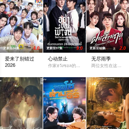
4.0
9.0
2.0
更新至04集
更新至07集
更新至07集
爱来了别错过
心动禁止
无尽雨季
2026
作家ฮวังซอล的小说Rule No.1: Don't B
两位女性在这部激
翻拍自2016年泰国剧集《爱来了别错过》。