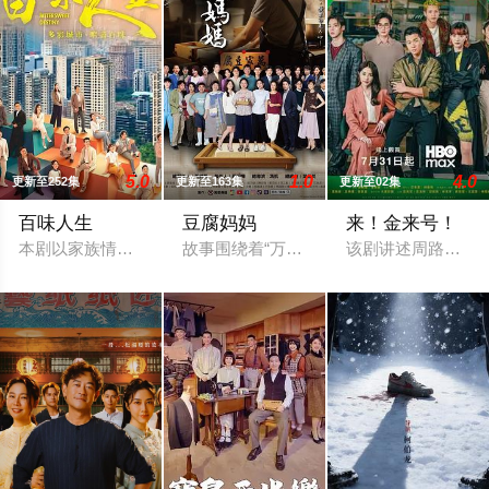
5.0
1.0
4.0
更新至252集
更新至163集
更新至02集
百味人生
豆腐妈妈
来！金来号！
本剧以家族情仇与时代情怀为主轴，剧情叙述一场突如其来的意外，
故事围绕着“万家”的豆腐老店，因“一个
该剧讲述周路勇（周