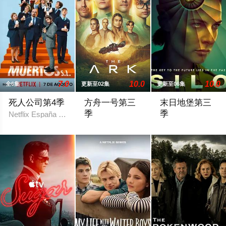
7.0
10.0
10.0
全6集
更新至02集
更新至06集
死人公司第4季
方舟一号第三
末日地堡第三
季
季
Netflix España ha publicado en redes sociales una foto en el set d
官方宣布第三季
当下，Juliett