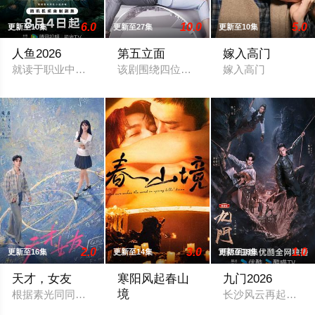
6.0
10.0
5.0
更新至10集
更新至27集
更新至10集
人鱼2026
第五立面
嫁入高门
就读于职业中学培训部的花季女生苏琳（黄杨钿甜 饰），虽自小
该剧围绕四位建筑师展开，讲述了他们在
嫁入高门
2.0
3.0
1.0
更新至16集
更新至14集
更新至18集
天才，女友
寒阳风起春山
九门2026
境
根据素光同同名小说改编。江逾白长大以后，林知夏忽然对他说：
长沙风云再起之时，
故事发生在远离尘嚣的春日山野，两个孤