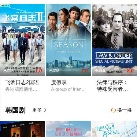
1.0
1.0
8.0
已完结
已完结
全25集
飞常日志2国语
度假季
法律与秩序：
特殊受害者第
香港國際機場繁忙運轉，突遇全球系統故障而出現混亂，客運大
A group of friends in Hong Kong's elite bo
四季
《法律与秩序：特殊
韩国剧
更多
换一换

