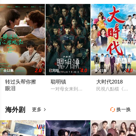
2.0
4.0
4.0
全12集
已完结
全321集
转过头帮你擦
聪明镇
大时代2018
眼泪
一对母女来到以高升学率闻名的偏远小镇
民視八點檔《幸福來
2026 / 台湾 / 禾雁凱,張鈞嘉,鄭彫秦,張棋富,陳泊澈,林書蘊
海外剧
更多
换一换

