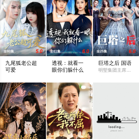
5.0
6.0
6.0
全80集
全81集
全25集
九尾狐老公超
透视：就看一
巨塔之后 国语
可爱
眼你们躲什么
明塱集团主席王进
九尾狐老公超可爱
透视：就看一眼你们躲什么