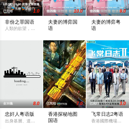
1.0
10.0
9.0
已完结
全25集
全25集
非份之罪国语
夫妻的博弈国
夫妻的博弈粤
语
语
人類的欲望，可驅使我們超越自我，然而，當欲望失控，過份貪
罹癌的女主角姜幸如親眼目睹老公和她唯
罹癌的女主角姜幸
8.0
7.0
3.0
全30集
已完结
已完结
忠奸人粤语版
香港探秘地图
飞常日志2粤语
国语
出身基層、道德意識薄弱的譚美貞（田蕊妮飾），為了袒護犯了
香港國際機場繁忙
「傳說探秘，引爆恐懼。」玄學大師莊一