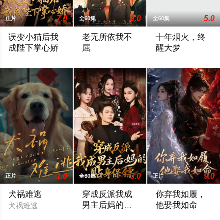
7.0
3.0
5.0
正片
全60集
全60集
误变小猫后我
老无所依我不
十年烟火，终
成陛下掌心娇
屈
醒大梦
2026 / 内地 / 剧情,古装,短剧
老无所依我不屈
十年烟火，终醒大
1.0
3.0
9.0
正片
全80集
正片
犬祸难逃
穿成反派我成
你弃我如履，
男主后妈的贴
他娶我如命
犬祸难逃
身保镖
穿成反派我成男主后妈的贴身保镖
2026 / 中国大陆 /