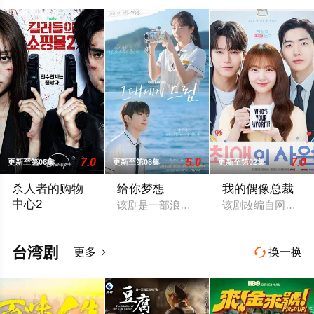
7.0
5.0
7.0
更新至第06集
更新至第08集
更新至第02集
杀人者的购物
给你梦想
我的偶像总裁
中心2
该剧是一部浪漫喜剧，讲述了连一个梦想
该剧改编自网络漫
购物中心即将重新开张！郑进湾（李栋旭 饰）和郑智安（金慧峻
台湾剧
更多
换一换

