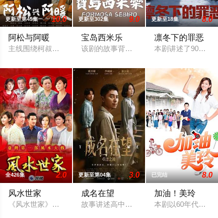
10.0
9.0
8.0
更新至第45集
更新至302集
更新至18集
阿松与阿暖
宝岛西米乐
凛冬下的罪恶
主线围绕柯叔元与韩瑜饰演的"离婚夫妻"阿松、阿芬展开，两人
该剧的故事背景在五、六○年代，是以“女
本剧讲述了90年代
2.0
3.0
8.0
全426集
更新至第04集
已完结
风水世家
成名在望
加油！美玲
《风水世家》（英文：Feng Shui Family），为台湾民视自
故事讲述高中好友陈志伟（李国毅 饰）、
本剧以60年代为时