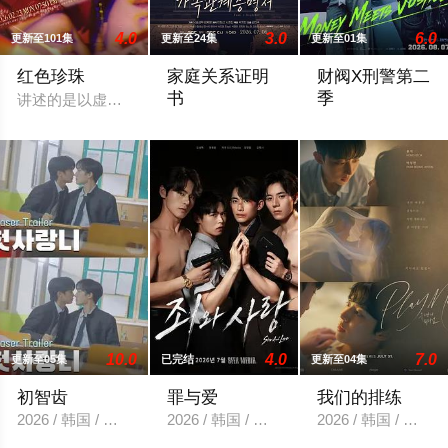
4.0
3.0
6.0
更新至101集
更新至24集
更新至01集
红色珍珠
家庭关系证明
财阀X刑警第二
书
季
讲述的是以虚假身份回归的两个女人揭开隐藏在阿黛勒家的罪恶和真相
本剧讲述的是从出生瞬间开始就被打上家
财阀富三代警察陈
10.0
4.0
7.0
更新至05集
已完结
更新至04集
初智齿
罪与爱
我们的排练
2026 / 韩国 / 李宰焕,金灿圭
2026 / 韩国 / 정명철,김성혁,金贤叙,정현웅
2026 / 韩国 / 梁