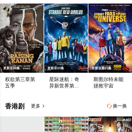
4.0
3.0
3.0
更新至08集
更新至03集
更新至第03集
权欲第三章第
星际迷航：奇
斯图尔特未能
五季
异新世界第四
拯救宇宙
季
《权欲第三章之少年卡南》不仅讲述了卡南斯塔克的童年故事，而
《星际迷航：奇异新世界》已续订第四季
故事聚焦《大爆炸》
香港剧
更多
换一换

