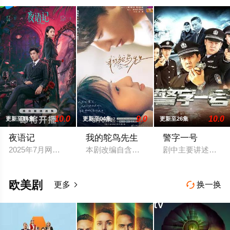
10.0
9.0
10.0
更新至16集
更新至04集
更新至26集
夜语记
我的鸵鸟先生
警字一号
2025年7月网络剧备案当代 都市 海南越酷文化传媒有限公司
本剧改编自含胭的同名小说，讲述了邻家女
剧中主要讲述了以谷
欧美剧
更多
换一换

