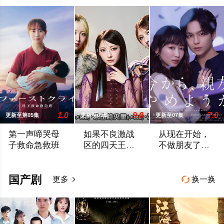
1.0
9.0
7.0
更新至第05集
更新至09集
更新至07集
第一声啼哭母
如果不良激战
从现在开始，
子救命急救班
区的四天王转
不做朋友了
生成了偶像团
吧。
故事舞台设定在日本屈指可数的顶级豪华医院“圣菲奥娜医院”。
本作描绘的是只懂打架的四名不良少年转生
在公关公司工作的
体？
国产剧
更多
换一换

