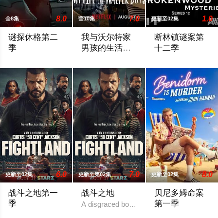
8.0
7.0
1.0
全8集
全10集
更新至02集
谜探休格第二
我与沃尔特家
断林镇谜案第
季
男孩的生活第
十二季
三季
《谜探休格》以当代视角重新演绎了文学、电影和电视史上最受
Ahead of the arrival of Season 2, Netflix h
The 12th season of 
6.0
7.0
8.0
更新至02集
更新至第02集
更新至02集
战斗之地第一
战斗之地
贝尼多姆命案
季
第一季
A disgraced boxing champion is released fr
A disgraced boxing champion is released from prison and returns 
退休后移居西班牙