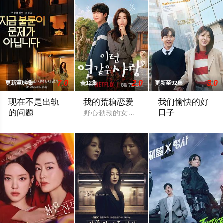
7.0
2.0
3.0
更新至04集
全12集
更新至92集
现在不是出轨
我的荒糖恋爱
我们愉快的好
的问题
日子
野心勃勃的女检察官高恩世（贺营 饰）意
以“贩卖幸福家庭形象”赚钱的网红夫妇，与他们正陷入泥淖般离
2026 / 韩国 /