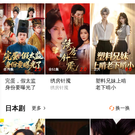
2.0
2.0
9.0
全78集
全51集
正片
完蛋，假太监
绣房针魇
塑料兄妹上啃
身份要曝光了
老下啃小
绣房针魇
完蛋，假太监身份要曝光了
2026 / 内地 / 剧情
日本剧
更多
换一换

