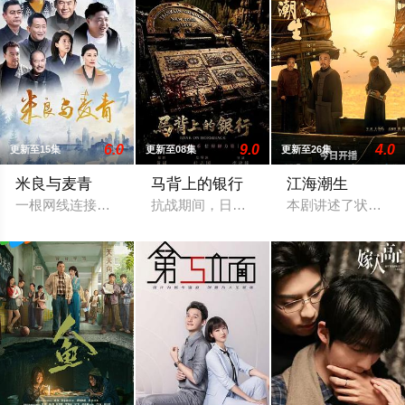
6.0
9.0
4.0
更新至15集
更新至08集
更新至26集
米良与麦青
马背上的银行
江海潮生
一根网线连接了中国鹿鸣村和英国牛津，麦香通过视频向米良宣
抗战期间，日伪政府强行推广、使用由“中
本剧讲述了状元实