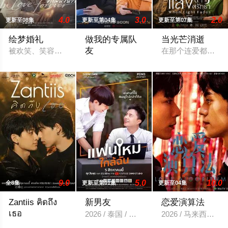
4.0
3.0
2.0
更新至08集
更新至第04集
更新至第07集
绘梦婚礼
做我的专属队
当光芒消逝
友
被欢笑、笑容和祝福环绕的婚礼仅仅是爱情生活的起点。未来还有许
在那个连爱都是罪的
一位口齿伶俐的主播与新手玩家！顶级主播T
9.0
5.0
10.0
全8集
更新至第01集
更新至04集
Zantiis คิดถึง
新男友
恋爱演算法
เธอ
2026 / 泰国 / 内详
2026 / 马来西亚 
2026 / 泰国 / Nut,Traipat,Wuthibowornnant,Team,Tatchanon,Thon