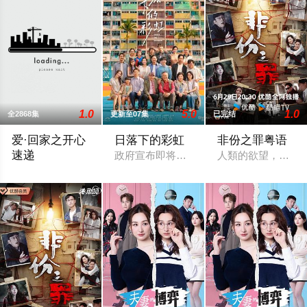
1.0
5.0
1.0
全2868集
更新至07集
已完结
爱·回家之开心
日落下的彩虹
非份之罪粤语
速递
政府宣布即将重建彩虹邨──这条超过60
人類的欲望，可驅
2017 / 香港 / 刘丹,单立文,汤盈盈,吕慧仪,罗乐林,马贯东,苏韵姿