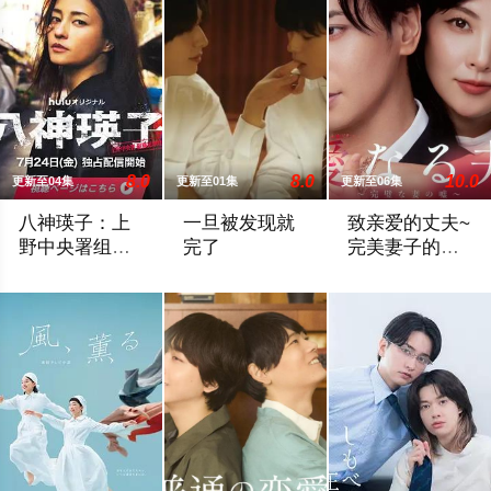
8.0
8.0
10.0
更新至04集
更新至01集
更新至06集
八神瑛子：上
一旦被发现就
致亲爱的丈夫~
野中央署组织
完了
完美妻子的谎
犯罪对策课
言~
改编自深町秋生的超人气警察小说《组织犯罪对策课 八神瑛子》
他们知道，一旦被发现，一切都会结束。
聚焦于一对结婚1