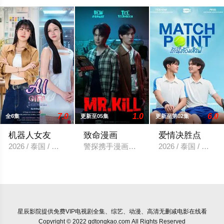
7.0
1.0
6.0
全6集
更新至05集
更新至第02集
机器人女友
致命漫画
爱情决胜点
2026 / 泰国 / 安玛莉·杜瓦尔,卡薇萨拉·辛普洛
警探携手漫画家，一起找寻案件真相，冲
2026 / 泰国 
星辰影院
提供免费VIP电视剧全集、综艺、动漫、高清无删减电影在线看
Copyright © 2022 gdtongkao.com All Rights Reserved