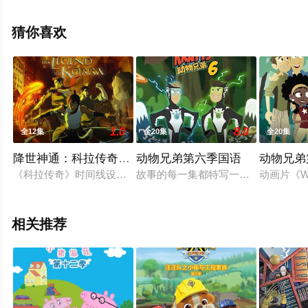
斯,马修·沃特森,伦诺·赞恩,迈克尔·约翰斯顿等演员精彩演绎
的美国动漫，手机免费观看高清未删减完整版动漫全集就
猜你喜欢
上星辰影视，更多相关信息可移步至豆瓣动漫、电视猫或
剧情网等平台了解。
1.0
8.0
全12集
全20集
全20集
降世神通：科拉传奇第一季
动物兄弟第六季国语
动物兄弟
《科拉传奇》时间线设置在《降世神通：最后的气宗》本篇75年后
故事的每一集都特写一个生动活泼的
动画片《W
相关推荐