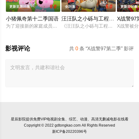
9.0
5.0
更新至第05集
全26集
更新至08集
小猪佩奇第十二季国语
汪汪队之小砾与工程家族第三季
X战警9
为了迎接新的家庭成员，猪爸爸和猪妈妈不得不准备搬家。在兔
《汪汪队之小砾与工程家族第2季》
X战警被
影视评论
共
0
条 “X战警97第二季” 影评
星辰影院
提供免费VIP电视剧全集、综艺、动漫、高清无删减电影在线看
Copyright © 2022 gdtongkao.com All Rights Reserved
新ICP备20220396号