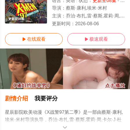
语言：
英语
状态：
更新至08集
- 免费在线观看
导演：
蔡斯·康利,埃米·米村
主演：
乔治·布扎,雷·蔡斯,霍莉·周,卡尔·J·杜德,詹妮弗·黑尔,JP·卡利亚赫,罗斯·马昆德,艾莉森·西莉-史密斯,马修·沃
更新至08集
更新时间：
2026-08-06
在线观看
极速观看


剧情介绍
我要评分
星辰影院欧美动漫《X战警97第二季》是一部由蔡斯·康利,
埃米·米村导演执导，乔治·布扎,雷·蔡斯,霍莉·周,卡尔·J·杜
德,詹妮弗·黑尔,JP·卡利亚赫,罗斯·马昆德,艾莉森·西莉-史密
