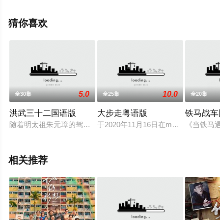
政峰,陈靖云等演员精彩演绎的香港电视剧，大结局剧情已
揭晓（已完结），手机免费观看高清未删减完整版电视剧
猜你喜欢
全集就上星辰影视，更多相关信息可移步至豆瓣电视剧、
电视猫或剧情网等平台了解。
5.0
10.0
全30集
全25集
全20集
洪武三十二国语版
大步走粤语版
铁马战车
随着明太祖朱元璋的驾崩，围绕新帝登基的争夺则进入到白热化
于2020年11月16日在myTV Go
《当铁马
相关推荐