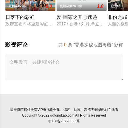
5.0
1.0
更新至07集
更新至第2867集
已完结
日落下的彩虹
爱·回家之开心速递
非份之罪
政府宣布即将重建彩虹邨──这条超过60年的名牌屋邨，满载香
2017 / 香港 / 刘丹,单立文,汤盈盈
人類的欲
影视评论
共
0
条 “香港探秘地图粤语” 影评
星辰影院
提供免费VIP电视剧全集、综艺、动漫、高清无删减电影在线看
Copyright © 2022 gdtongkao.com All Rights Reserved
新ICP备20220396号