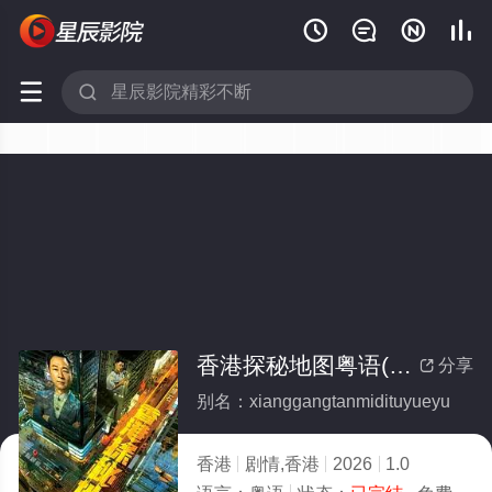






香港探秘地图粤语(全集)
分享

别名：xianggangtanmidituyueyu
香港
剧情,香港
2026
1.0