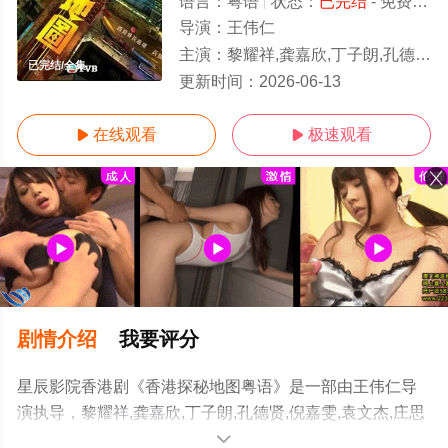
语言：
粤语
状态：
已完结
- 免费在线观看
导演：
王伟仁
主演：
黎耀祥,龚嘉欣,丁子朗,孔德贤,倪嘉雯,袁文杰,庄思明,蔡国威,杨玉梅,邓伊婷,袁镇业,莫家淦,黄子桐,关曜儁,阮政峰,陈
已完结/全集
更新时间：
2026-06-13
在线观看
极速观看


剧情介绍
我要评分
星辰影院香港剧《香港探秘地图粤语》是一部由王伟仁导
演执导，黎耀祥,龚嘉欣,丁子朗,孔德贤,倪嘉雯,袁文杰,庄思
明,蔡国威,杨玉梅,邓伊婷,袁镇业,莫家淦,黄子桐,关曜儁,阮
