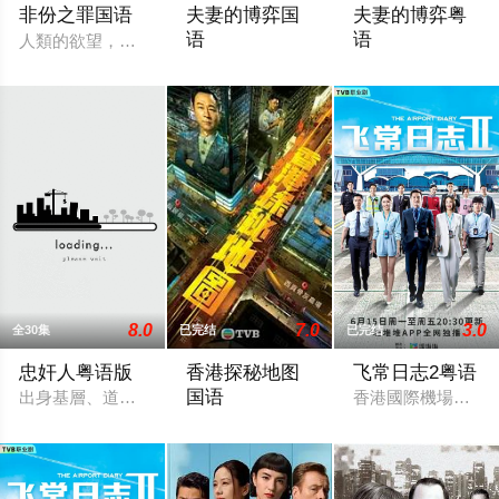
非份之罪国语
夫妻的博弈国
夫妻的博弈粤
语
语
人類的欲望，可驅使我們超越自我，然而，當欲望失控，過份貪
罹癌的女主角姜幸如親眼目睹老公和她唯
罹癌的女主角姜幸
8.0
7.0
3.0
全30集
已完结
已完结
忠奸人粤语版
香港探秘地图
飞常日志2粤语
国语
出身基層、道德意識薄弱的譚美貞（田蕊妮飾），為了袒護犯了
香港國際機場繁忙
「傳說探秘，引爆恐懼。」玄學大師莊一