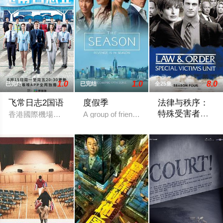
1.0
1.0
8.0
已完结
已完结
全25集
飞常日志2国语
度假季
法律与秩序：
特殊受害者第
香港國際機場繁忙運轉，突遇全球系統故障而出現混亂，客運大
A group of friends in Hong Kong's elite bo
四季
《法律与秩序：特殊