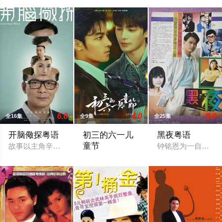
6.0
4.0
8.0
全16集
全9集
全25集
开脑儆探粤语
初三的六一儿
黑夜粤语
童节
故事以主角辛纪元（黄日华饰）为主干，原是重案组督察，在经
钟铭恩为一自食其
80年代的香港蛟龙城寨，黑帮横行、警