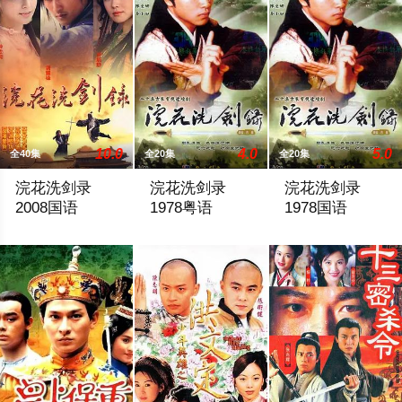
10.0
4.0
5.0
全40集
全20集
全20集
浣花洗剑录
浣花洗剑录
浣花洗剑录
2008国语
1978粤语
1978国语
时光飞逝，物换星移，关外神鹰霍飞腾之子(山野大藏)带着师傅
劫乱逢生，孤胆浪江湖，悬念迭起，功高
劫乱逢生，孤胆浪