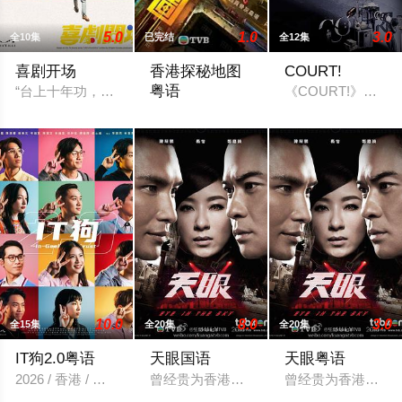
5.0
1.0
3.0
全10集
已完结
全12集
喜剧开场
香港探秘地图
COURT!
粤语
“台上十年功，台下解散中。”三人搞笑戏剧组合“红白蓝”寻求
《COURT!》由
「傳說探秘，引爆恐懼。」玄學大師莊一
10.0
8.0
3.0
全15集
全20集
全20集
IT狗2.0粤语
天眼国语
天眼粤语
2026 / 香港 / 凌文龙,杨乐文,陈汉娜,岑珈其,余逸思,陈湛文,陈瑞辉
曾经贵为香港重案组高级督察的司徒舜（
曾经贵为香港重案