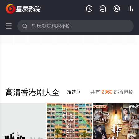






高清香港剧大全
筛选
共有
2360
部香港剧
