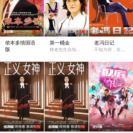
10.0
3.0
6.0
全10集
全30集
全11集
侬本多情国语
第一桶金
老冯日记
版
林老先生自知身患绝症命不久矣，于是找
不知为何，在冯德
故事发生在战火纷飞的一九四一年，莫笑侬（商天娥 饰）的双亲
6.0
5.0
4.0
全25集
全25集
全25集