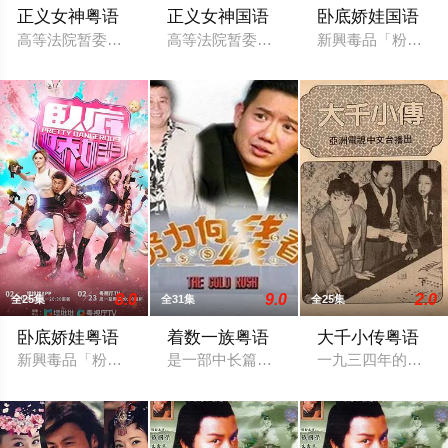
正义女神粤语
正义女神国语
卧底娇娃国语
高等法院暂委法官言惠知（佘诗曼 饰）正值事业高峰，但一宗案
高等法院暂委法官言惠知（佘诗曼 饰）正
新興毒品「粉精靈
8.0
9.0
2.0
全25集
全31集
全25集
卧底娇娃粤语
着数一族粤语
大千小传粤语
新興毒品「粉精靈」流竄市面，臥底潘奕風（馬貫東 飾）潛伏多
是一部中长篇轻喜剧，强大的明星阵容
一九三四年的香港