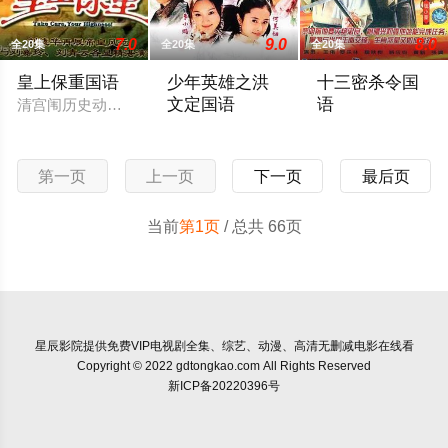
7.0
9.0
8.0
全20集
全20集
全20集
皇上保重国语
少年英雄之洪
十三密杀令国
文定国语
语
清宫闱历史动作爱情剧《皇上保重》，描述宫中权力间相互倾轨和
清．道光年间。漫天风雪的关外。一对年
明朝严世藩（罗乐林
第一页
上一页
下一页
最后页
当前
第1页
/ 总共 66页
星辰影院
提供免费VIP电视剧全集、综艺、动漫、高清无删减电影在线看
Copyright © 2022 gdtongkao.com All Rights Reserved
新ICP备20220396号