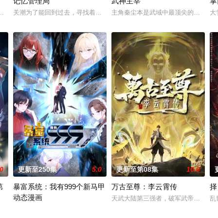
记忆管理局
武神主宰
掌
太学博士。延康国叛乱之战中秦牧引来魔神，掀起浩荡风云，后随武可汗入楼兰
筹集医药费碰瓷，不料遇到不按套路出牌的女司机，被撞之后的叶不凡无意中
关潮为了能回到过去，寻找着能启动时间枪的能源“灼石”，却意外掉入了
主角秦尘本是武域中最顶尖的天才强
大
.0
更新至250集
5.0
更新至第08集
10.0
第
暴富系统：我有999个新马甲
万古至尊：李云霄传
择
动态漫画
天武大陆第三强者，破军武帝古飞扬
乱
投资人，当其他人为了几块冥币大打出手时，陈木早已开启了大撒币模式买下各
2024 / 大陆 / 国产动漫