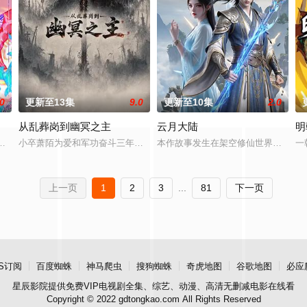
.0
更新至13集
9.0
更新至10集
2.0
从乱葬岗到幽冥之主
云月大陆
明
，下一秒竟然血流成河……明明是爱民如子的君王下一秒竟然变成嗜血凶兽……
小卒萧陌为爱和军功奋斗三年，却被恋人柳莺儿与将军之子赵昊联手背叛，
本作故事发生在架空修仙世界——云
一
为转职者！升级变强！方能站上世界之巅！ 转职当天，林默语成为唯一性隐藏职
上一页
1
2
3
...
81
下一页
S订阅
百度蜘蛛
神马爬虫
搜狗蜘蛛
奇虎地图
谷歌地图
必应
星辰影院
提供免费VIP电视剧全集、综艺、动漫、高清无删减电影在线看
Copyright © 2022 gdtongkao.com All Rights Reserved