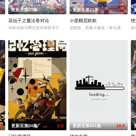
.0
更新至第23集
5.0
更新至第21集
9.0
花仙子之魔法香对论
小星帽尼欧欧
绝
伙伴们一边为救治师父森木宇冲击仙蜜试炼赛冠军，一边暗中追查潜伏在参赛者
重生跌落凡尘沦为底层杂役！身怀绝世造化神丹与逆天功法，仅凭一柄锈剑掀
东映动画与腾讯宣布将联手打造『花仙子』全新动画新作将继承经典、结
尼欧欧，想象大爆发！每当遇到问题
故
.0
更新至第04集
2.0
更新至第681集
10.0