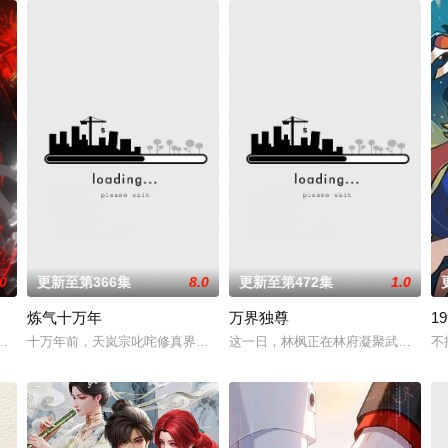
.0
更新至第366集
8.0
更新至第472集
1.0
炼气十万年
万界独尊
1
之眼，所视之处生灵涂炭，化为永恒的禁区。残酷末世之下，人如刍狗，少年许
醒最强序列003“鲜血君王”，不仅可以无视一切痛觉，还可以将血液变成任何
十万年前，天岚宗叱咤修真界，宗内弟子皆是天骄，所向披靡。唯独开山
这一日，林枫正在林府凝聚武魂，不
不