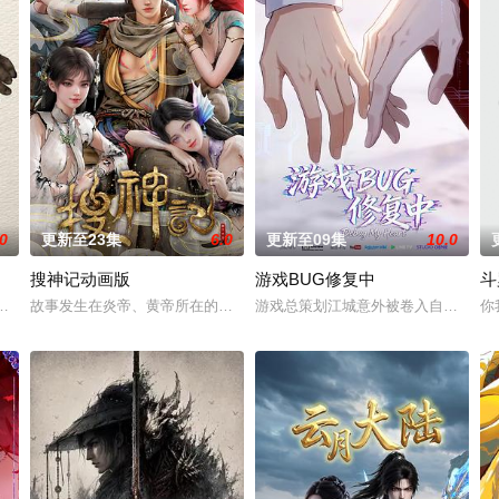
.0
更新至23集
6.0
更新至09集
10.0
搜神记动画版
游戏BUG修复中
斗
浴火而生的大一统王朝，可在建国初期就面临着重重危机。是谁将明朝推上了巅
的恐怖演出，充满了令人脊背发凉的故事。负责演唱片尾主题曲的二人歌谣组合
故事发生在炎帝、黄帝所在的蛮荒时代。正值群雄逐鹿中原之际，天下公
游戏总策划江城意外被卷入自己设计的
你