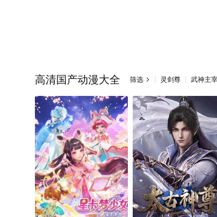
高清国产动漫大全
筛选
灵剑尊
武神主
