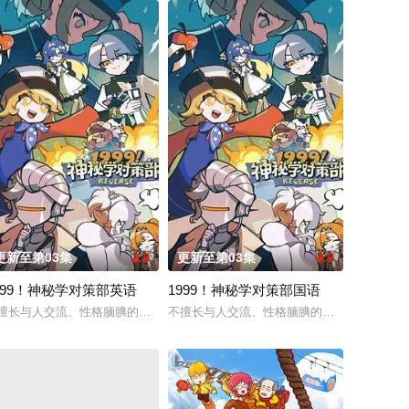
更新至第03集
2.0
更新至第03集
8.0
999！神秘学对策部英语
1999！神秘学对策部国语
青为生存狠辣前行。
武器，更夸张的是每次击杀妖魔，血液强度就能永久增加！
弟子徐阳一直是炼气期，为突破修为早日飞升，徐阳闭关万年。谁知出关时，
想，他才刚将剑武魂修炼成雏形，未婚妻姬漫夭就趁机夺走了他的武魂，还导致
擅长与人交流、性格腼腆的马库斯在一场乌龙中意外成为了“神秘学事件对策部
不擅长与人交流、性格腼腆的马库斯在一场乌