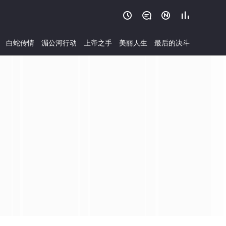




白蛇传情
湄公河行动
上帝之手
美丽人生
最后的决斗