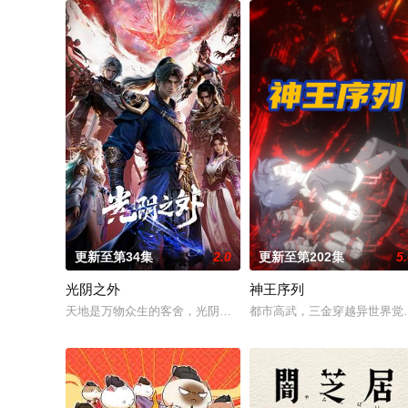
更新至第34集
2.0
更新至第202集
5
光阴之外
神王序列
天地是万物众生的客舍，光阴是古往今来的过客。残面张开诡异
都市高武，三金穿越异世界觉