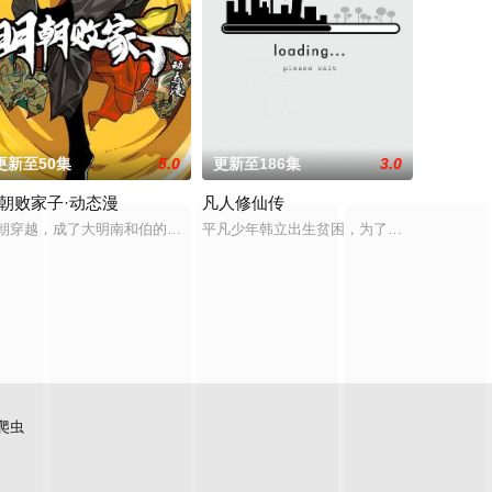
更新至50集
5.0
更新至186集
3.0
朝败家子·动态漫
凡人修仙传
“明”失去了一切在乎的人，这个糟糕的王真的很糟糕！我要向他复仇！
残忍杀害后抛尸乱葬岗。濒死之际，他唤醒了上古魔刀“幽冥”，获得驱使阴兵之
月大陆。大陆鼎盛时期由浣溪沙、赤霞峰、风吟山庄、无尘岛、轩辕门五大宗门
朝穿越，成了大明南和伯的独子，一个京城恶少，十足的人渣败类，败家子中
平凡少年韩立出生贫困，为了让家人过上更好
业，死灵法师。 从此召唤物不死
爬虫