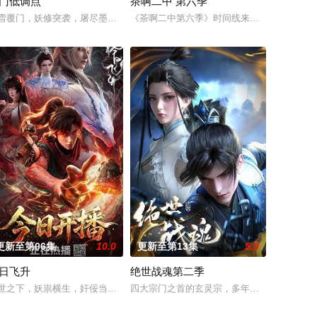
门低调点
茶啊二中 第六季
黄金宫，一个人打遍圣宫无敌手。他返
穿越到幻境，获得了古医门的传承，从此精通医术、修炼功法，获得无数美
记忆管理局。为了能重新回到现实，关潮和方糖、百重等记忆管理员一起逐层回
者，却遭歹人暗算，陨落大陆禁地死亡峡谷。必死无疑的秦尘，却意外触发神秘
雪覆门，妖修突袭，屠尽墨门，少年路朝歌痛失至亲，绝境之中觉醒绑定逆天
《茶啊二中第六季》时间线来到初三，欢乐的
更新至第06集
10.0
更新至第13集
5.0
日飞升
绝世战魂第二季
被世界规则所限，修为困在九天武帝境多年，难以突破。为了摆脱困境，借助神
世之下，妖祟横生，奸佞当道。又值幽界入侵，人、幽两界势力荼毒人间，捕
四大宗门之首的玄灵宗，多年来第一次来临水
种诡异场景。别人还在规则中苦苦探索