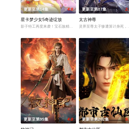
更新至第14集
4.0
更新至第07集
2
星卡梦少女5奇迹绽放
太古神尊
影子特工再度来袭！宝石族精灵竟然成了关键所在！东方桃子与
灵界至尊太子惨遭算计身死，
更新至第95集
4.0
更新至第202集
9