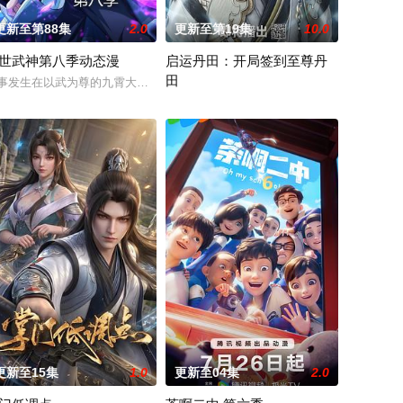
更新至第88集
2.0
更新至第19集
10.0
世武神第八季动态漫
启运丹田：开局签到至尊丹
田
中的卧底，可她并不知道，一个为她量
翻整片武道世界。双武魂同步觉醒，炼化万灵、参悟神魂两道同修，天魔宝
合潮流、呈现崭新的花仙子世界
，尼欧欧开启奇思妙想，在童趣世界里自由探索、拆解问题、尝试方法。剧集轻
事发生在以武为尊的九霄大陆，讲述了现代学生林枫，因为一场车祸，穿越到武
神王之子秦书身为神子，却天生凡体凡命，受
更新至15集
1.0
更新至04集
2.0