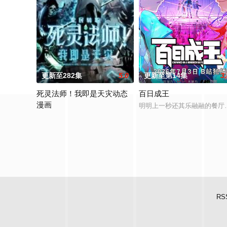
更新至282集
5.0
更新至第14集
3
死灵法师！我即是天灾动态
百日成王
漫画
明明上一秒还其乐融融的餐厅
游戏降临现实，世界规则颠覆，人类进入全民转职时代。 唯有成
RS