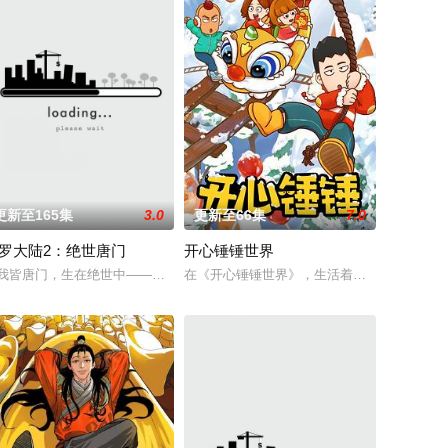
更新至165集
3.0
更新至66集
7.0
罗大陆2：绝世唐门
开心锤锤世界
峰？是谁斩断了国家的盛世？又是谁力
“风轮”也会以声优的身份参加，成为本季的一大亮点。又出现在孩子们
认的领袖——神农帝去世，金、木、水、火、土各族群雄皆蠢蠢欲动。波涛暗
《诸神黄昏》游戏世界，与觉醒自我意识的最终BOSS苏夜被迫绑定，二人因
我皆唐门，生在绝世中——腾讯视频《斗罗大陆绝世唐门》动画正式启动！
在《开心锤锤世界》，生活着乐观善良的少年