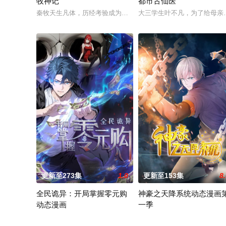
牧神记
都市古仙医
秦牧天生凡体，历经考验成为天魔教教主，被延康国封为第一任
大三学生叶不凡，为了给母亲
更新至273集
1.0
更新至153集
8
全民诡异：开局掌握零元购
神豪之天降系统动态漫画
动态漫画
一季
诡异末世降临，男主角陈木携万亿诡币重生，开局直接化身天使
2021 / 大陆 / 国产动漫