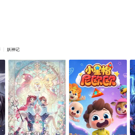
宰
妖神记