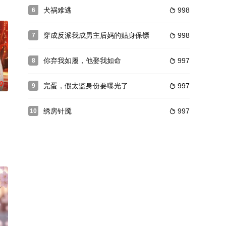
靳意的助攻与家庭阻力的考验下，两人
犬祸难逃
998
6

穿成反派我成男主后妈的贴身保镖
998
7

你弃我如履，他娶我如命
997
8

0
完蛋，假太监身份要曝光了
997
9

绣房针魇
997
10
