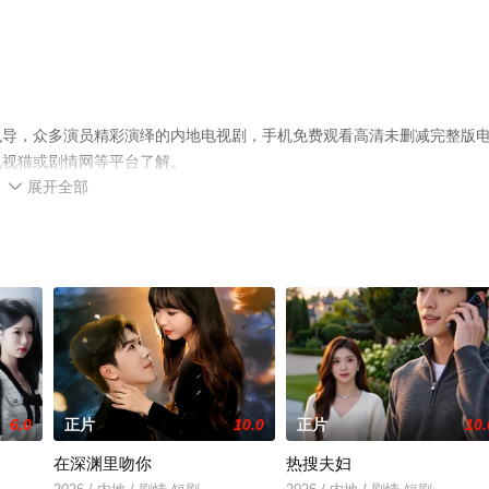
执导，众多演员精彩演绎的内地电视剧，手机免费观看高清未删减完整版
电视猫或剧情网等平台了解。
展开全部

6.0
正片
10.0
正片
10.
在深渊里吻你
热搜夫妇