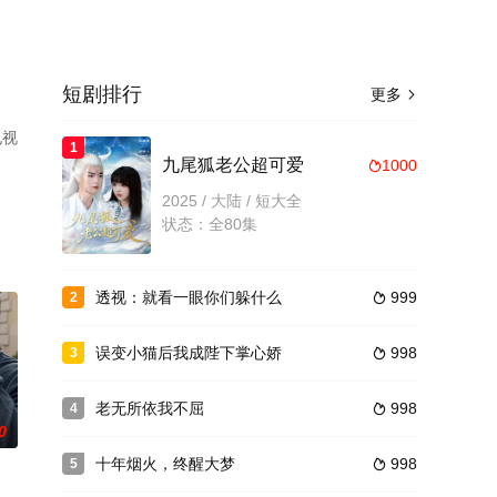
短剧排行
更多

电视
1
九尾狐老公超可爱
1000

2025 / 大陆 / 短大全
状态：全80集
透视：就看一眼你们躲什么
999
2

误变小猫后我成陛下掌心娇
998
3

老无所依我不屈
998
4

0
十年烟火，终醒大梦
998
5
