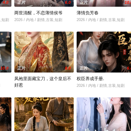
4.0
正片
6.0
正片
10.
两世清醒，不恋薄情侯爷
薄情负芳春
片,短剧
2026 / 内地 / 剧情,古装,短剧
2026 / 内地 / 剧情,古装,短剧
10.0
正片
8.0
正片
6.
凤袍里面藏宝刀，这个皇后不
权臣养成手册.
好惹
剧
2026 / 内地 / 剧情,古装,短剧
2026 / 内地 / 剧情,古装,短剧