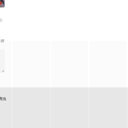
0
剧
影评
爬虫