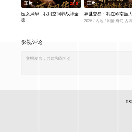
正片
10.0
正片
医女风华，我用空间养战神全
异世交易：我在岭南当
家
2026 / 内地 / 剧情,奇幻,古
2026 / 内地 / 剧情,古装,短剧
影视评论
RS