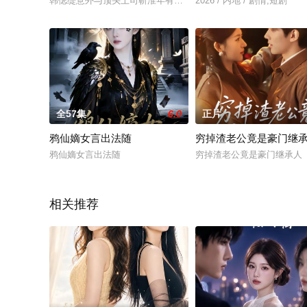
韩偲缇意外与顶头上司靳淮年有了秘密情人关系，身为总裁秘书
2026 / 内地 / 剧情,短剧
全57集
6.0
正片
鸦仙嫡女言出法随
穷掉渣老公竟是豪门继
鸦仙嫡女言出法随
穷掉渣老公竟是豪门继承人
相关推荐