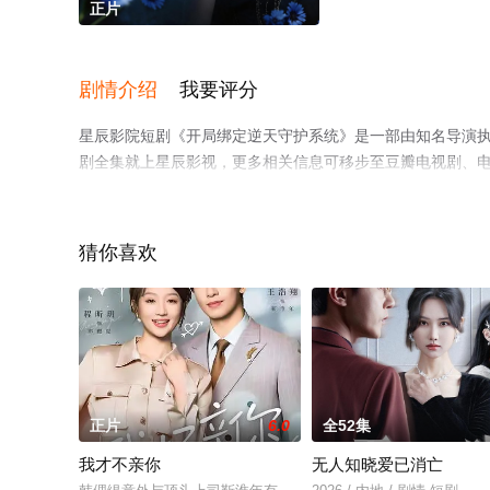
正片
剧情介绍
我要评分
星辰影院短剧《开局绑定逆天守护系统》是一部由知名导演
剧全集就上星辰影视，更多相关信息可移步至豆瓣电视剧、
猜你喜欢
正片
6.0
全52集
我才不亲你
无人知晓爱已消亡