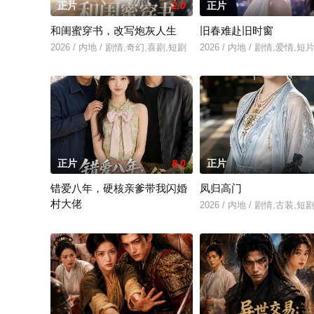
正片
2.0
正片
和闺蜜穿书，改写炮灰人生
旧春难赴旧时窗
2026 / 内地 / 剧情,奇幻,喜剧,短剧
2026 / 内地 / 剧情,爱情,短
正片
8.0
正片
错爱八年，硬核亲爹带我闪婚
凤归高门
村大佬
2026 / 内地 / 剧情,古装,短
2026 / 内地 / 剧情,短剧