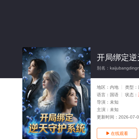
开局绑定逆
别名：kaijubangdingni
地区：
内地
类型：
语言：
国语
状态：
导演：
未知
主演：
未知
更新时间：
2026-07-
在线观看
