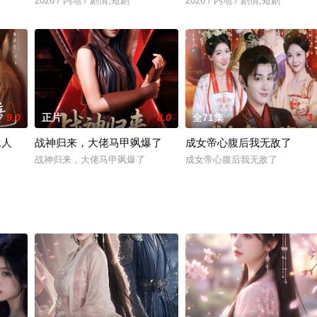
的她，一边应对公司流言与靳淮年的相亲对象，一边还要瞒着双方家人。在闺蜜
2026 / 内地 / 剧情,短剧
2026 / 内地 / 剧情,短剧
9.0
正片
8.0
全71集
3.
承人
战神归来，大佬马甲飒爆了
成女帝心腹后我无敌了
战神归来，大佬马甲飒爆了
成女帝心腹后我无敌了