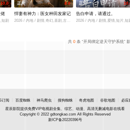
10.0
正片
8.0
正片
10.
大佬
悍妻有神力：医女种田发家记
告白申请，请通过。
装,短剧
2026 / 内地 / 剧情,奇幻,喜剧,古装,短剧
2026 / 内地 / 剧情,爱情,短片,短
共
0
条 “开局绑定逆天守护系统” 
S订阅
百度蜘蛛
神马爬虫
搜狗蜘蛛
奇虎地图
谷歌地图
必应
星辰影院
提供免费VIP电视剧全集、综艺、动漫、高清无删减电影在线看
Copyright © 2022 gdtongkao.com All Rights Reserved
新ICP备20220396号