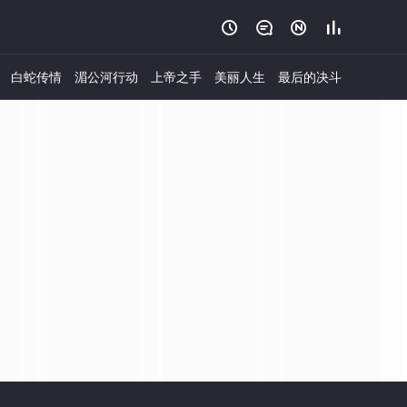




白蛇传情
湄公河行动
上帝之手
美丽人生
最后的决斗