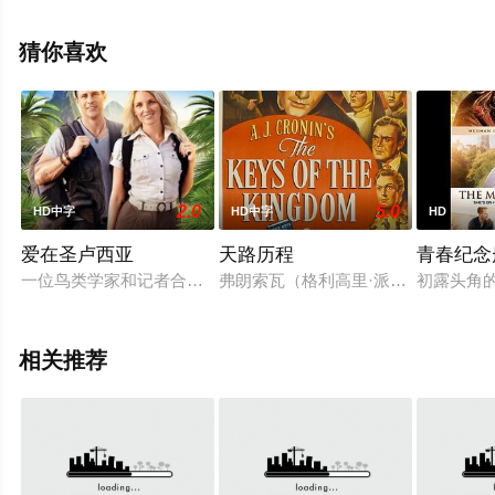
珀,Ian,Stout,Whitney,Crittenden等演员精彩演绎的美国电
影，手机免费观看高清未删减完整版电影大全就上星辰影
猜你喜欢
视，更多相关信息可移步至豆瓣电影、电视猫或剧情网等
平台了解。
2.0
5.0
HD中字
HD中字
HD
爱在圣卢西亚
天路历程
青春纪念
一位鸟类学家和记者合作拯救圣卢西亚丛林中的一种濒危鸟类。
弗朗索瓦（格利高里·派克 Grego
初露头角
相关推荐