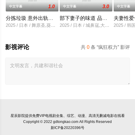
1.0
3.0
中文字幕
中文字幕
中文字幕
分拣垃圾 意外出轨性爱
部下妻子的味道 品尝的上司
夫妻性爱
2025 / 日本 / 舞原圣,葵悠太
2025 / 日本 / 城鼻寇,大泽透,中山健二
2025 /
影视评论
共
0
条 “疯狂权力” 影评
星辰影院
提供免费VIP电视剧全集、综艺、动漫、高清无删减电影在线看
Copyright © 2022 gdtongkao.com All Rights Reserved
新ICP备20220396号