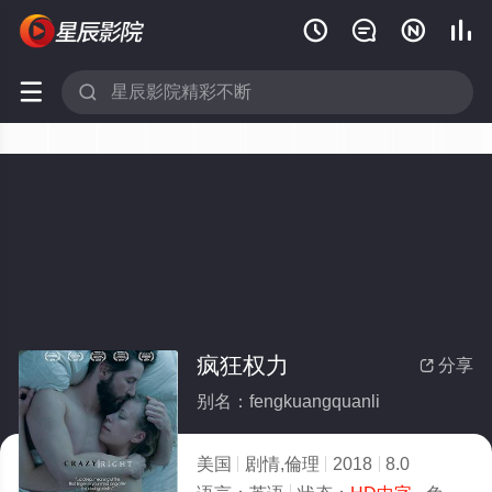






疯狂权力
分享

别名：fengkuangquanli
美国
剧情,倫理
2018
8.0