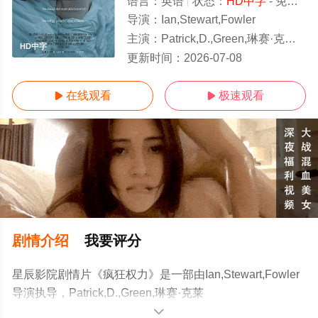
语言：
英语
状态：
HD中字
- 免费在线观看
导演：
Ian,Stewart,Fowler
主演：
Patrick,D.,Green,琳赛·克莱恩,Dennis,Fitzpatrick,迈克尔·德雷珀,Ian,Stout,
HD中字
更新时间：
2026-07-08
在线观看
极速观看


剧情介绍
我要评分
星辰影院剧情片《疯狂权力》是一部由Ian,Stewart,Fowler
导演执导，Patrick,D.,Green,琳赛·克莱
恩,Dennis,Fitzpatrick,迈克尔·德雷
