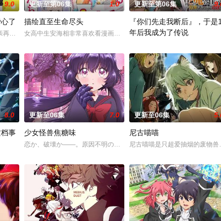
9.0
更新至第06集
1.0
更新至第06集
9.
费心了
描绘直至生命尽头
『你们先走我断后』，于是1
年后我成为了传说
任的幕臣——足利尊氏的谋反而宣告灭亡。失去了一切、被推入绝望深渊的幕府
亲再婚而搬家。但让她没想到的是，竟多了四个弟弟，令她大为震惊！虽然她全
女高中生安海相非常喜欢看漫画，尤其是 ☆野0 的《机器太与狸太
面对庞大的魔神大军，为了回避
8.0
更新至06集
7.0
更新至06集
5.
这档事
少女怪兽焦糖味
尼古喵喵
恋か、破壊か――。原因不明の病に悩まされている女子高生・赤石
尼古喵喵是只超爱抽烟的废物兽
他所收到的唯一奖励就只有——广阔的领地。与生活在当地的鬼人族少女‧阿尔
交的魔国联邦，开始朝着实现人类与魔物能够共同生活的世界「人魔共荣圈」迈