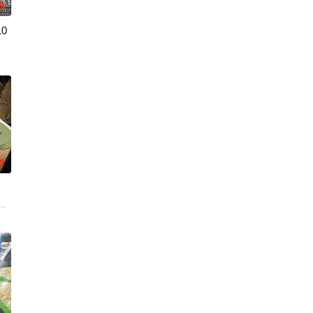
0
0
正统继承人——北条时行，在自称为
力想与新家人打好关系，但长男·源的态度却异常冷淡⋯然而，在他冷酷的
》。国文老师手岛斥责她是浪费生命、声称漫画都是虚构，在没收漫画后，手岛
全灭危机，勒库对伙伴们说出「这边交给我，你们先走吧！」，一个人殿后对
0
黒絵（クロエ）。不器用で人との交流を避けて生きてきた彼女は、とある出会
人！因为缺乏伦理与卫生观念，不是把烟头往窗外乱丢，就是对人乱吐口水，
娜相遇后，开始了他作为领主的第二
进。跨越种族之间的隔阂，携手走向繁荣的魔国联邦。然而，在这背后，也