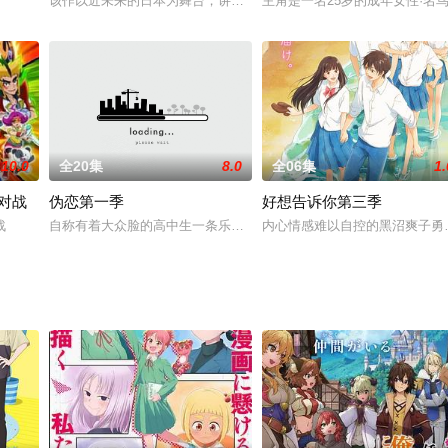
、无法判断其言行的洲崎绫，以及展露天真烂漫的笑容、发呆吐槽皆有所长的西
该作以近未来的日本为舞台，讲述运用最新技术、最高时速 500km/h 
主角是一名25岁的成年女性·
突然被异世界召唤的少年菜月昴。在无法依靠任何东西的异世界，无力的少年手
10.0
全20集
8.0
全06集
1.
对战
伪恋第一季
好想告诉你第三季
团体“Magic Twin”，组合尚处于练习生的阶段，虽然两人每天都积极的展
战
自称有着大众脸的高中生一条乐（内山昂辉 配音），其实是著名流氓
内心情感难以自控的黑沼爽子勇