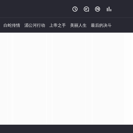




白蛇传情
湄公河行动
上帝之手
美丽人生
最后的决斗