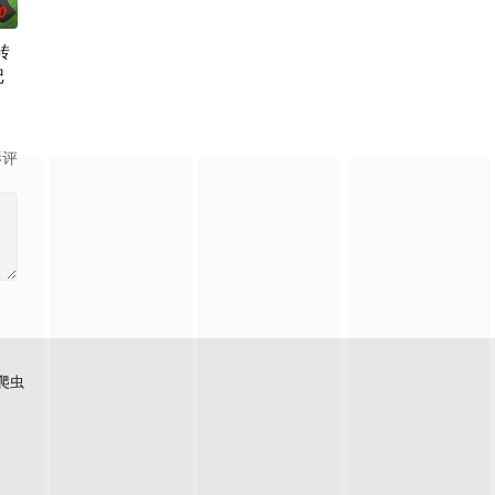
0
转
记
只有以“盲饮”方式猜中他指定的十二瓶顶级葡萄酒（“十二使徒”）
”的影响，一部分孩子获得了名为“拉姆斯”的特殊能力。这些特殊能力者由于生
等级都难以正常提升。因此，它被称
00年后的世界一展外挂威能！大贤者艾福达尔从现代转生至异世界后，将人生
影评
爬虫