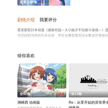
更新至05集
剧情介绍
我要评分
星辰影院日本动漫《感谢对战～大小姐才不玩格斗游戏～》是
演员精彩演绎的日本动漫，手机免费观看高清未删减完整版
平台了解。
猜你喜欢
全12集
2.0
全13集
洲崎西 动画版
Re：从零开始的异世界
编集版