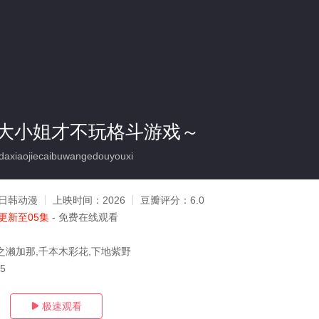
大小姐才不玩格斗游戏～
xiaojiecaibuwangedouyouxi
日韩动漫
上映时间：
2026
豆瓣评分：
6.0
更新至05集
- 免费在线观看
之濑加那,千本木彩花,下地紫野
05
极速观看
