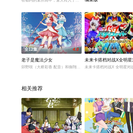
在都内的某所高中，某天转入了两位转学生。她们是认真而天然
在从便利商店回家的路上，
全12集
4.0
全8集
老子是魔法少女
未来卡搭档对战X全明星
卯野咲（大桥彩香 配音）和御翔樱世（三泽纱千香 配音）组成了偶像
未来卡搭档对战X 全明星对
相关推荐