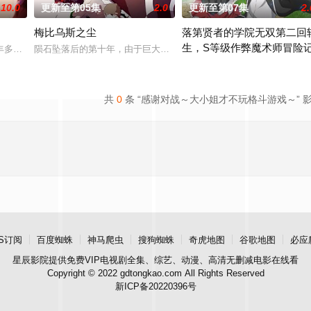
10.0
更新至第05集
2.0
更新至第07集
2.
梅比乌斯之尘
落第贤者的学院无双第二回
生，S等级作弊魔术师冒险
多香去世以后，留下了价值20亿日圆的丰厚遗产和一封遗书。在遗书中他宣布，
陨石坠落后的第十年，由于巨大结晶释放出的神秘粒子“梅比乌斯之尘
职业。然而，与其他防御职业相比，其性能缺乏灵活性，攻击性能过低，导致连
由绝望中转生的最强贤者，到4
共
0
条 “感谢对战～大小姐才不玩格斗游戏～” 
S订阅
百度蜘蛛
神马爬虫
搜狗蜘蛛
奇虎地图
谷歌地图
必应
星辰影院
提供免费VIP电视剧全集、综艺、动漫、高清无删减电影在线看
Copyright © 2022 gdtongkao.com All Rights Reserved
新ICP备20220396号