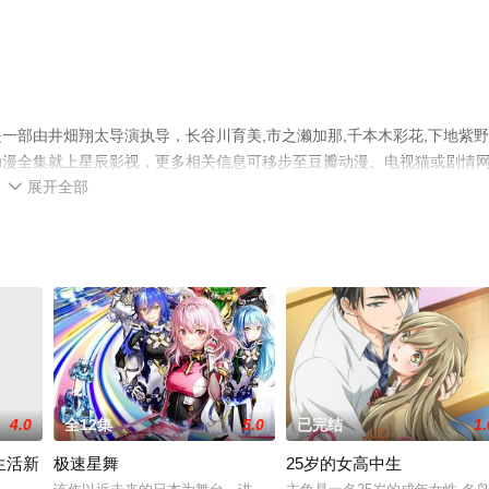
一部由井畑翔太导演执导，长谷川育美,市之濑加那,千本木彩花,下地紫
动漫全集就上星辰影视，更多相关信息可移步至豆瓣动漫、电视猫或剧情
展开全部

4.0
全12集
5.0
已完结
1.
生活新
极速星舞
25岁的女高中生