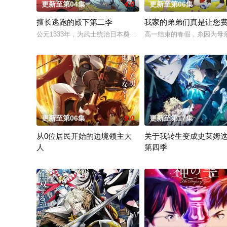
更新至第04集
4.0
更新至第06集
擅长逃跑的殿下第二季
我家的弟弟们真是让您
公元1333年，为武士统治日本奠定基石的镰仓幕府，因其所信
高一结束的春假，糸因为母
更新至第06集
9.0
更新至第17集
从0位居民开始的边境领主大
关于我转生变成史莱姆
人
第四季
因长期在战争中活跃，而被称为〝救国英雄〞的男人——迪亚斯。
举办开国祭并与各国缔结邦