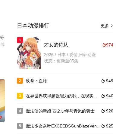
日本动漫排行
更多

野等
1
网等
才女的侍从
974

2026 / 日本 / 爱情,日韩动漫
状态：更新至05集
铁拳：血脉
949
2

在异世界获得超强能力的我，在现实世界照样无敌～等级提升改变人生命运～ SP
940
3

魔法使的新娘 西之少年与青岚的骑士
926
4

0
魔法少女奈叶EXCEEDSGunBlazeVengeance
925
5
