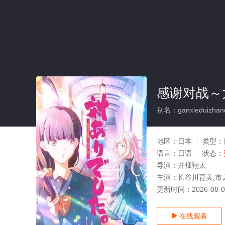
感谢对战～
别名：ganxieduizhanda
地区：
日本
类型：
语言：
日语
状态：
导演：
井畑翔太
主演：
长谷川育美,市
更新时间：
2026-08-
在线观看
