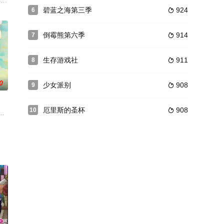
明日香。时而困惑时而爆笑，明日香和
次时代赛车比赛“NEX Race”，以及突然被拉进比赛世界的主人公少女轮堂凛。
名鸟花，因为表妹不愿意上学，所以只好自己打扮成高中生的样子帮她去上学。
碧蓝之海第三季
924
6

唯一的力量……那是“死去然后重新开始”的力量。为了守护最重要的人们
倒霉熊第六季
914
7

生存游戏社
911
8

0
少女派别
908
9

厄里斯的圣杯
908
10

开着演艺活动，但人气
帮派“集英组”头目的独子，他本想过上平凡人的生活，直到一个美少女转校生桐
敢地向风早翔太表白了自己的感情，而风早也以真诚的表白回应了她。二人开