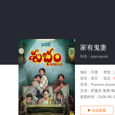
家有鬼妻
别名：jiayouguiqi
地区：
印度
类型：
语言：
其它
状态：
导演：
Praveen,Kandr
主演：
萨曼莎·鲁斯·帕布,S
更新时间：
2026-06-
在线观看
