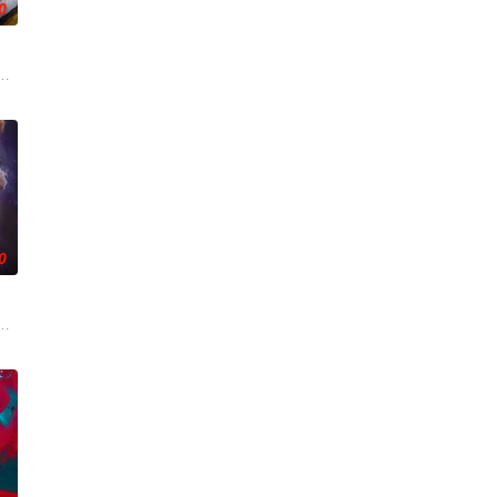
0
况便接连爆发，庄园里怪事频发，身边
咬着目标一路追杀而来。为了护住身世成谜的表亲，瓦娜赌上一切，将人藏
未知的可怕深渊——从被诅咒的航程困住的水手，到被食人传说困扰的岛屿，再
神秘地出现在旧港口。“内华达之瑰”号三十年前曾全员遇难，如今再次归来。
0
种阴谋最终酿成了血腥混乱的后果，德
Attracti
不能再撒谎了。他的朋友科蒂认为这是一个制作热门节目的好机会，但当他们试图