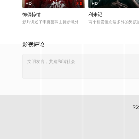
HD
7.0
HD
怖偶惊情
利未记
影片讲述了李夏芸深山徒步意外坠崖后闯入隐秘古宅求救，得男
两个相爱但命运多舛的男孩
影视评论
RS