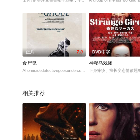
山姆?斯塔泽克和警校毕业生，毕业后与养父一样当上了警察。刚
A group of friends working a
正片
7.0
DVD中字
食尸鬼
神秘马戏团
Ahomicidedetectivegoesundercoverasapatienttoinvestigateapsyc
下身瘫痪、擅长变态情欲题
相关推荐