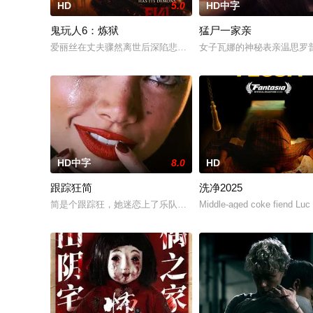
HD
5.0
HD中字
鬼玩人6：炼狱
猛尸一家亲
爱丽丝在丈夫骤然离世后深陷悲痛，受邀前往公婆的乡间庄园暂
女子瓦娜的神秘表亲温思罗
HD中字
8.0
HD
跟踪狂简
洗净2025
简是个跟踪狂，她迷恋上了乐队成员德米特里——一位冉冉升起
Middle-aged coke fiend Luc