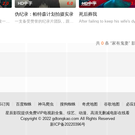
2.0
HD中字
6.0
HD中字
3.
伪纪录：帕特森计划拍摄实录
死后葬我
主人石桥留宿，却陷入更恐怖的诡异事件，包括布偶自行移动和夜半啼哭，石桥
被一个暴力的存在所纠缠，这个存在会以他们最想要的那个人——也就是彼此—
一支备受赞誉的纪录片团队，跟拍一位初出茅庐的年轻导演，记录他挑
After failing to keep his wife's 
共
0
条 “家有鬼妻” 
S订阅
百度蜘蛛
神马爬虫
搜狗蜘蛛
奇虎地图
谷歌地图
必应
星辰影院
提供免费VIP电视剧全集、综艺、动漫、高清无删减电影在线看
Copyright © 2022 gdtongkao.com All Rights Reserved
新ICP备20220396号