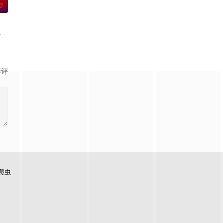
0
似乎藏着不为人知的秘密。
—的样子出现。
战拍摄“史上最精彩伪纪录恐怖片”的全过程。
dying wish, a series of tragic events leads Hen
影评
爬虫