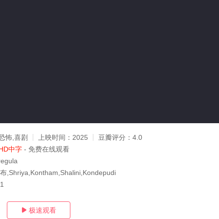
恐怖,喜剧
上映时间：
2025
豆瓣评分：
4.0
HD中字
- 免费在线观看
egula
hriya,Kontham,Shalini,Kondepudi
21
极速观看
