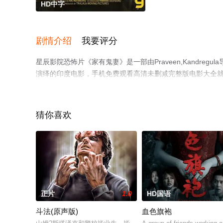
HD中字
剧情介绍
我要评分
星辰影院恐怖片《家有鬼妻》是一部由Praveen,Kandregula导演执
演绎的印度电影，手机免费观看高清未删减完整版电影大全
解。
猜你喜欢
正片
1.0
HD国语
斗法(原声版)
血色旗袍