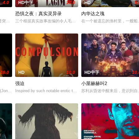
4.0
HD中字
10.0
HD
9.
恐惧之夜：真实灵异录
内华达之瑰
住，试图和丈夫的家人互相慰藉，一同走出丧亲的阴霾。可入住没多久，诡异状
普突然仓皇登门，身后还跟着一个来自异界的危险实体，对方如同附骨之疽，死
三个根据真实故事改编的令人毛骨悚然的故事，揭示了信仰、恐惧和
在一个被遗忘的渔村里，一艘船
10.0
HD
10.0
HD中字
10.
强迫
小屋赫赫叫2
的摇滚明星。为了帮助他成名，简不择手段，甚至做出可怕的事情。简策划的种
 (Jonathan Lambert, Quentin Dupieux’s REALITY) is havi
Inspired by such notable erotic thrillers of the ’80s and ’90s as Fatal 
苏利从昏迷中醒来后，意识到自己