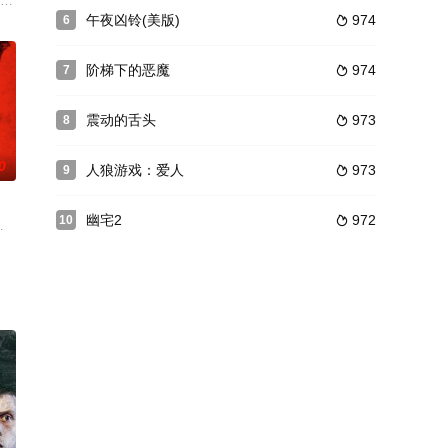
。尽管他非常痛恨这种冷血杀戮行为，
在医院尽头闪现。另一边，小雅因车祸出现在急诊室，她醒来后也总能在医院里
在生日当天意外收到一件匿名快递，里面是一块精致的古董金表。无意间，李悦
午夜凶铃(美版)
974
6

阶梯下的恶魔
974
7

震动的舌头
973
8

0
人狼游戏：爱人
973
9

幽宅2
972
10

的大概情节是：小学生美津子（桑名里瑛 饰）偶然撞见父母行房的场面，
lemDafoe饰）受命调查此案，然而却迟迟没有进展，令其饱受舆论压力。斯
,雅各布·特伦布莱,托马斯·简,安娜贝丝·吉什,达什·米霍克,斯