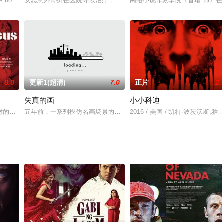
参加工作不久，就发生了一连串警察被杀事件，而凶手看上去都象是普通市民
s house cleaners are doing their jobs in an old bung
安志意外骨折在医院等候治疗，他恍惚间总是看到去世的前女友彩儿
网络小说作家李悦（冒瑁 饰）
8.0
更新1(超清)
7.0
正片
2.
失真的画
小小科迪
hotherapisthebelieve
材的人气女作家三泽妙子（宮崎ますみ 饰）正在创作一部最新作品。这部小说
五年前，一系列模仿名画场景的连环杀人案轰动纽约城，警探斯坦（Wil
2016 / 美国 / 凯特·波茨沃斯