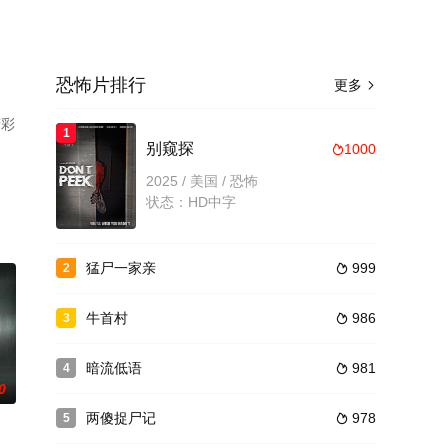
恐怖片排行
更多

精彩
1
了
别窥探
1000

2025 / 美国 / 恐怖
状态：HD中字
猛尸一家亲
999
2

牛首村
986
3

暗流低语
981
4

0
两傻捉尸记
978
5
