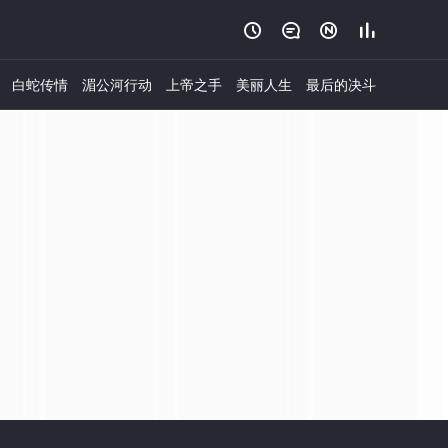




白蛇传情
湄公河行动
上帝之手
美丽人生
最后的决斗