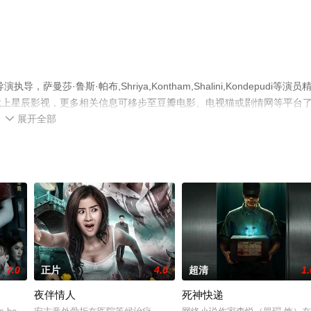
导，萨曼莎·鲁斯·帕布,Shriya,Kontham,Shalini,Kondepudi等演员
就上星辰影视，更多相关信息可移步至豆瓣电影、电视猫或剧情网等平台
展开全部

7.0
正片
4.0
超清
1.
夜伴情人
死神快递