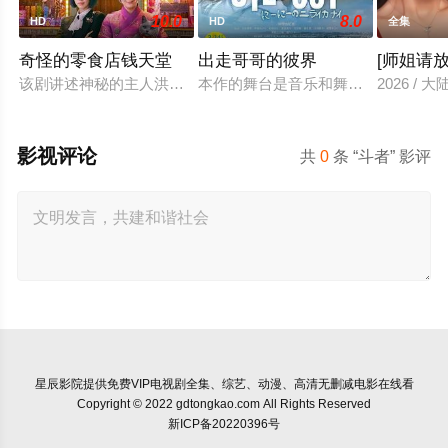
10.0
8.0
HD
HD
全集
奇怪的零食店钱天堂
出走哥哥的彼界
[师姐请放
该剧讲述神秘的主人洪子卖能够实现人们愿望的神秘零食，以及
本作的舞台是音乐和舞蹈融入生活的
2026 / 大
影视评论
共
0
条 “斗者” 影评
星辰影院
提供免费VIP电视剧全集、综艺、动漫、高清无删减电影在线看
Copyright © 2022 gdtongkao.com All Rights Reserved
新ICP备20220396号