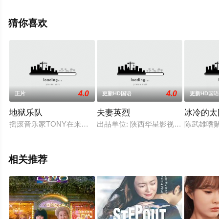
万,Calvin,Reyes,Marco,Gomez,Alvaro,Oteyza,Elmo,Elarmo,Jr
等演员精彩演绎的菲律宾电影，手机免费观看高清未删减
猜你喜欢
完整版电影大全就上星辰影视，更多相关信息可移步至豆
瓣电影、电视猫或剧情网等平台了解。
4.0
4.0
正片
更新HD国语
更新HD国
地狱乐队
夫妻英烈
冰冷的太
摇滚音乐家TONY在来到大学城继续自己的演艺生涯时却接到了一
出品单位: 陕西华星影视文化艺术
陈武雄嗜
相关推荐