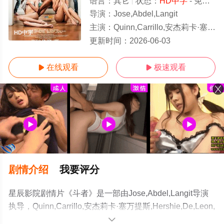
语言：
其它
状态：
HD中字
- 免费在线观看
导演：
Jose,Abdel,Langit
主演：
Quinn,Carrillo,安杰莉卡·塞万提斯,Hershie,De,Leon,丹尼斯·埃斯特万,Calvin,Reye
HD中字
更新时间：
2026-06-03
在线观看
极速观看


剧情介绍
我要评分
星辰影院剧情片《斗者》是一部由Jose,Abdel,Langit导演
执导，Quinn,Carrillo,安杰莉卡·塞万提斯,Hershie,De,Leon,
丹尼斯·埃斯特
