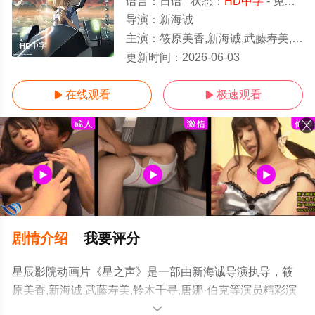
语言：
日语
状态：
HD中字
- 免费在线观看
导演：
新海诚
主演：
筱原美香,新海诚,武藤寿美,铃木千寻,唐娜·伯克
HD中字
更新时间：
2026-06-03
在线观看
极速观看


剧情介绍
我要评分
星辰影院动画片《星之声》是一部由新海诚导演执导，筱
原美香,新海诚,武藤寿美,铃木千寻,唐娜·伯克等演员精彩演
绎的日本电影，手机免费观看高清未删减完整版电影大全
