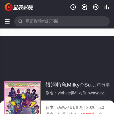






银河特急Milky✩Subway各站停车前往剧场
分享

别名：yinhetejiMilkySubwaygezhantingcheqianwangjuchang
日本
动画,科幻,喜剧
2026
5.0