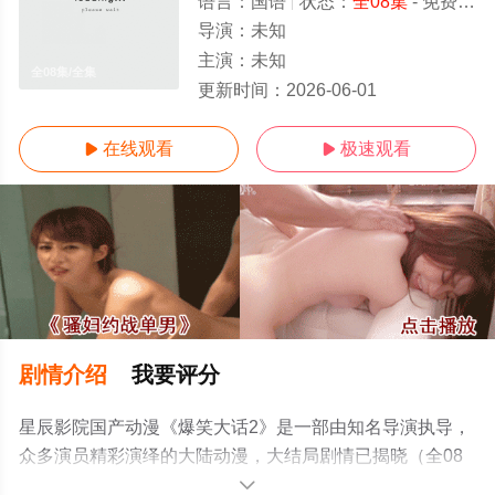
语言：
国语
状态：
全08集
- 免费在线观看
导演：
未知
主演：
未知
全08集/全集
更新时间：
2026-06-01
在线观看
极速观看


剧情介绍
我要评分
星辰影院国产动漫《爆笑大话2》是一部由知名导演执导，
众多演员精彩演绎的大陆动漫，大结局剧情已揭晓（全08
集），手机免费观看高清未删减完整版动漫全集就上星辰
