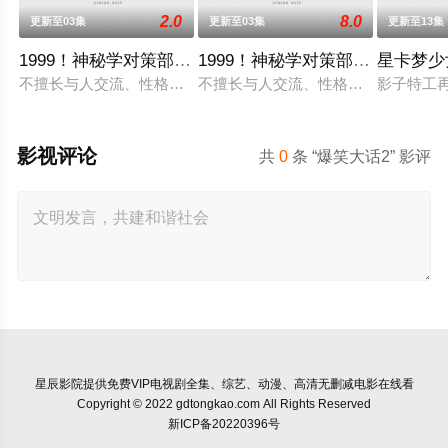
2.0
8.0
更新至03集
更新至03集
更新至13集
1999！神秘学对策部英语
1999！神秘学对策部国语
星卡梦少
不擅长与人交流、性格腼腆的马库斯在一场乌龙中意外成为了“神
不擅长与人交流、性格腼腆的马库斯
影子特工
影视评论
共
0
条 “爆笑大话2” 影评
星辰影院
提供免费VIP电视剧全集、综艺、动漫、高清无删减电影在线看
Copyright © 2022 gdtongkao.com All Rights Reserved
新ICP备20220396号