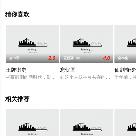
影视，更多相关信息可移步至豆瓣动漫、电视猫或剧情网
等平台了解。
猜你喜欢
2.0
4.0
全39话
更新至03集
全26集
王牌御史
忘忧国
仙剑奇侠
昼夜颠倒的新时代，勤劳的御史大人们降妖除魔打怪兽的欢乐故
在这个人妖神灵共存的时代，三藏师徒
千年前，
相关推荐