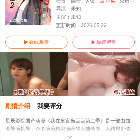
语言：
国语
状态：
全12集
- 免费在线观看
导演：
未知
主演：
未知
全12集/全集
更新时间：
2026-05-22
在线观看
极速观看


剧情介绍
我要评分
星辰影院国产动漫《我在皇宫当巨巨第二季》是一部由知
名导演执导，众多演员精彩演绎的大陆动漫，大结局剧情
已揭晓（全12集），手机免费观看高清未删减完整版动漫
