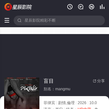






盲目
分享

别名：mangmu
菲律宾
剧情,倫理
2026
10.0