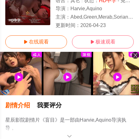
语言：
其它
状态：
HD中字
- 免费在线观看
导演：
Harvie,Aquino
主演：
Abed,Green,Merab,Soriano,Ken,Anderson,Buboy,Villar,Rob,Sy,Mar
HD中字
更新时间：
2026-04-23
在线观看
极速观看


剧情介绍
我要评分
星辰影院剧情片《盲目》是一部由Harvie,Aquino导演执
导，
Abed,Green,Merab,Soriano,Ken,Anderson,Buboy,Villar,Rob,S
