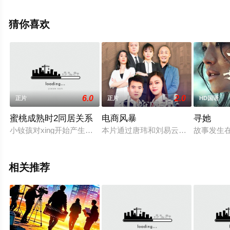
等演员精彩演绎的菲律宾电影，手机免费观看高清未删减
完整版电影大全就上星辰影视，更多相关信息可移步至豆
猜你喜欢
瓣电影、电视猫或剧情网等平台了解。
6.0
2.0
正片
正片
HD国语
蜜桃成熟时2同居关系
电商风暴
寻她
小钕孩对xing开始产生好奇，渴求长大，岂料梦想成真，一夜之
本片通过唐玮和刘易云两个阳光的大
故事发生
相关推荐