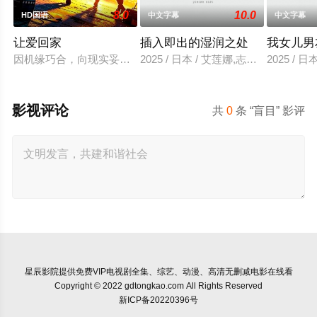
8.0
10.0
HD国语
中文字幕
中文字幕
让爱回家
插入即出的湿润之处
我女儿男
因机缘巧合，向现实妥协的导演朱达仁萌生拍一部《河南人在北京
2025 / 日本 / 艾莲娜,志美健
2025 / 日
影视评论
共
0
条 “盲目” 影评
星辰影院
提供免费VIP电视剧全集、综艺、动漫、高清无删减电影在线看
Copyright © 2022 gdtongkao.com All Rights Reserved
新ICP备20220396号