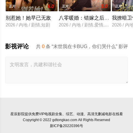
6.0
5.0
正片
正片
正片
别惹她！她早已无敌
八零暖婚：错嫁之后是良缘
我撩暗卫
2026 / 内地 / 剧情,短剧
2026 / 内地 / 剧情,爱情,短片,短剧
2026 / 
影视评论
共
0
条 “末世我在卡BUG，你们哭什么” 影评
星辰影院
提供免费VIP电视剧全集、综艺、动漫、高清无删减电影在线看
Copyright © 2022 gdtongkao.com All Rights Reserved
新ICP备20220396号