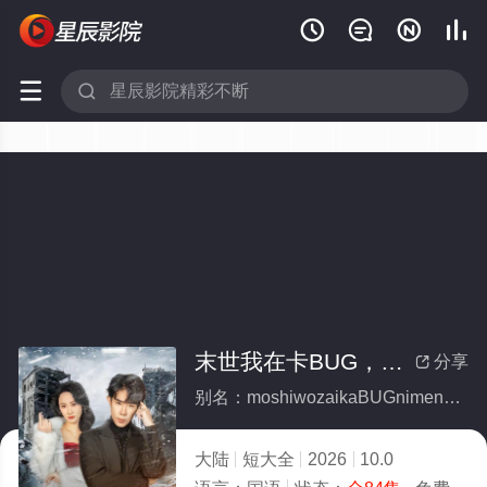






末世我在卡BUG，你们哭什么(全集)
分享

别名：moshiwozaikaBUGnimenkushime
大陆
短大全
2026
10.0