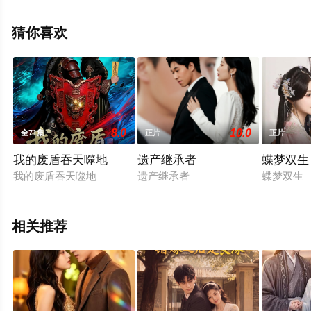
整版电视剧全集就上星辰影视，更多相关信息可移步至豆
瓣电视剧、电视猫或剧情网等平台了解。
猜你喜欢
8.0
10.0
全71集
正片
正片
我的废盾吞天噬地
遗产继承者
蝶梦双生
我的废盾吞天噬地
遗产继承者
蝶梦双生
相关推荐