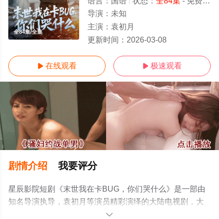
语言：
国语
状态：
全84集
- 免费在线观看
导演：
未知
主演：
袁初月
全84集/全集
更新时间：
2026-03-08
在线观看
极速观看


剧情介绍
我要评分
星辰影院短剧《末世我在卡BUG，你们哭什么》是一部由
知名导演执导，袁初月等演员精彩演绎的大陆电视剧，大
结局剧情已揭晓（全84集），手机免费观看高清未删减完
