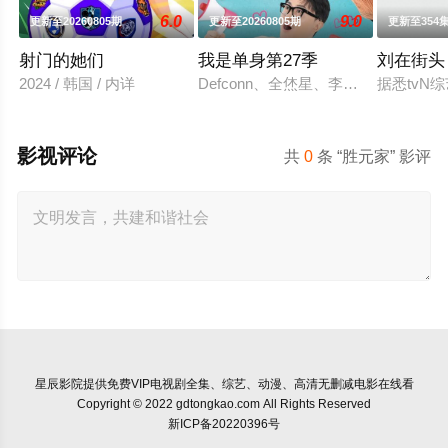
6.0
9.0
更新至20260805期
更新至20260805期
更新至354
射门的她们
我是单身第27季
刘在街头
2024 / 韩国 / 内详
Defconn、全烋星、李伊庚确定成为
据悉tvN
影视评论
共
0
条 “胜元家” 影评
星辰影院
提供免费VIP电视剧全集、综艺、动漫、高清无删减电影在线看
Copyright © 2022 gdtongkao.com All Rights Reserved
新ICP备20220396号