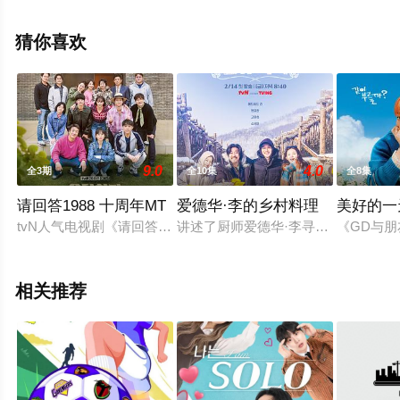
影视，更多相关信息可移步至豆瓣综艺、电视猫或剧情网
等平台了解。
猜你喜欢
9.0
4.0
全3期
全10集
全8集
请回答1988 十周年MT
爱德华·李的乡村料理
美好的一
tvN人气电视剧《请回答1988》主演们为迎接10周年而出发的
讲述了厨师爱德华·李寻找令人难以抗
《GD与
相关推荐