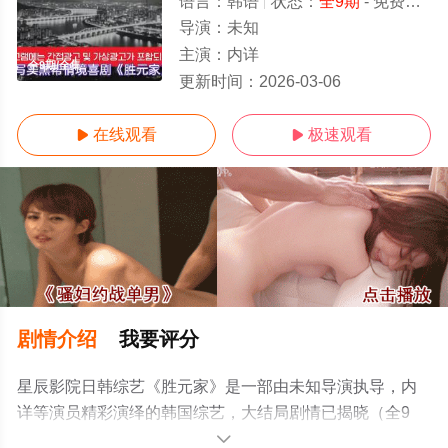
语言：
韩语
状态：
全9期
- 免费在线观看
导演：
未知
主演：
内详
全9期/全集
更新时间：
2026-03-06
在线观看
极速观看


剧情介绍
我要评分
星辰影院日韩综艺《胜元家》是一部由未知导演执导，内
详等演员精彩演绎的韩国综艺，大结局剧情已揭晓（全9
期），手机免费观看高清未删减完整版综艺节目就上星辰
