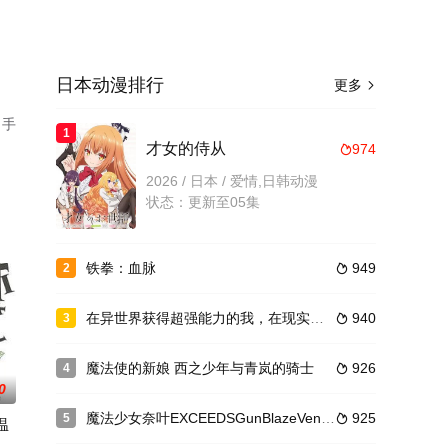
日本动漫排行
更多

，手
1
才女的侍从
974

2026 / 日本 / 爱情,日韩动漫
状态：更新至05集
铁拳：血脉
949
2

在异世界获得超强能力的我，在现实世界照样无敌～等级提升改变人生命运～ SP
940
3

魔法使的新娘 西之少年与青岚的骑士
926
4

0
魔法少女奈叶EXCEEDSGunBlazeVengeance
925
5

温