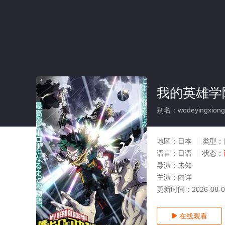
我的英雄学
别名：wodeyingxiongx
地区：
日本
类型：
语言：
日语
状态：
导演：
未知
主演：
内详
更新时间：
2026-08-
在线观看
