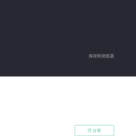
保存到浏览器
分享
