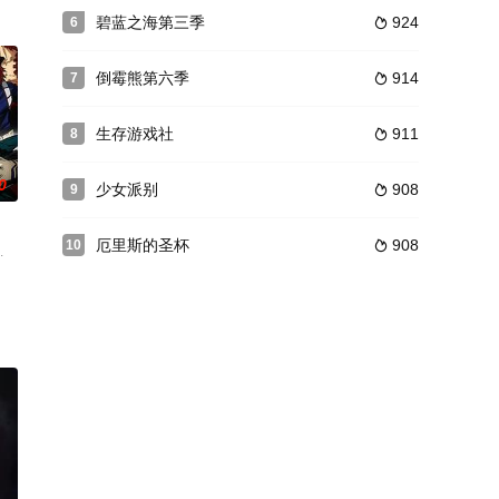
在此时遇见了来到人间寻母的鬼女孩䌷。而她和柊完全不同，想做什么就做
OJECT宣布将在2018年内推出电视剧版《神ノ牙-JINGA-》，主角为井上正大。
碧蓝之海第三季
924
6

降落到了危险魔物出没的大森林……。
CM、Blu - ray & DVD第ななしち巻に収録。
倒霉熊第六季
914
7

生存游戏社
911
8

0
少女派别
908
9

厄里斯的圣杯
908
10

看书，两人无意间翻开了一本名叫《四神天地书》的古书，一道红光闪过，
 a professiona
类的存在变得理所当然的世界。与No.1英雄·欧尔麦特相遇了的“无个性”少年
捆绑《#小林