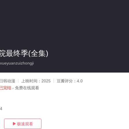
院最终季(全集)
ueyuanzuizhongji
日韩动漫
上映时间：
2025
豆瓣评分：
4.0
已完结
- 免费在线观看
04
极速观看
