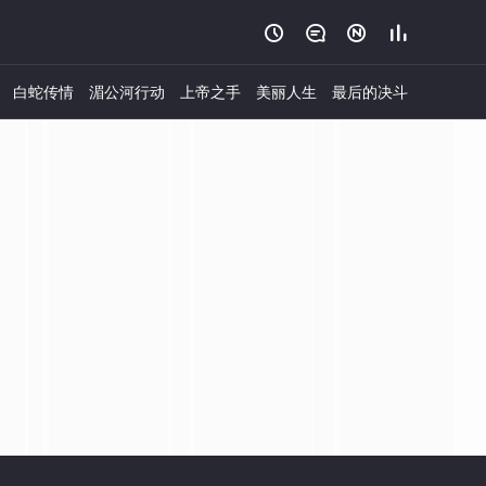




白蛇传情
湄公河行动
上帝之手
美丽人生
最后的决斗