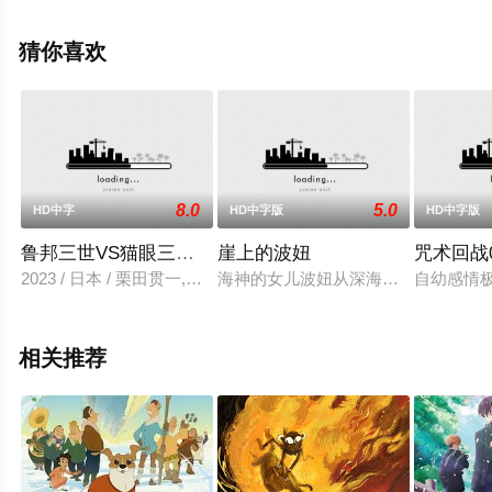
电影、电视猫或剧情网等平台了解。
猜你喜欢
8.0
5.0
HD中字
HD中字版
HD中字版
鲁邦三世VS猫眼三姐妹
崖上的波妞
咒术回战
2023 / 日本 / 栗田贯一,户田惠子,大塚明夫,浪川大辅,泽城美
海神的女儿波妞从深海出逃玩耍，却
自幼感情
相关推荐