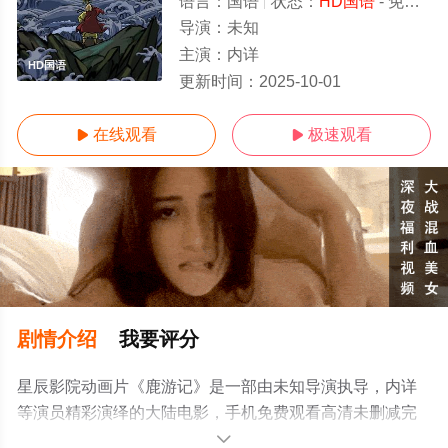
语言：
国语
状态：
HD国语
- 免费在线观看
导演：
未知
主演：
内详
HD国语
更新时间：
2025-10-01
在线观看
极速观看


剧情介绍
我要评分
星辰影院动画片《鹿游记》是一部由未知导演执导，内详
等演员精彩演绎的大陆电影，手机免费观看高清未删减完
整版电影大全就上星辰影视，更多相关信息可移步至豆瓣
