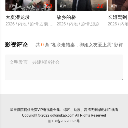
7.0
2.0
正片
正片
正片
大夏潜龙录
故乡的桥
长姐驾到
2026 / 内地 / 剧情,古装,短剧
2026 / 内地 / 剧情,短剧
2026 / 内
影视评论
共
0
条 “相亲走错桌，御姐女友爱上我” 影评
星辰影院
提供免费VIP电视剧全集、综艺、动漫、高清无删减电影在线看
Copyright © 2022 gdtongkao.com All Rights Reserved
新ICP备20220396号