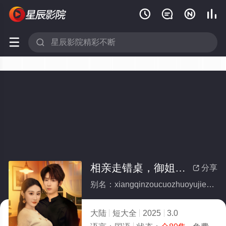






相亲走错桌，御姐女友爱上我(全集)
分享

别名：xiangqinzoucuozhuoyujienvyouaishangwo
大陆
短大全
2025
3.0