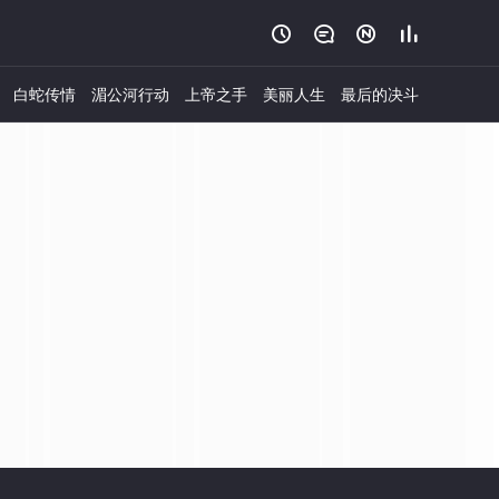




白蛇传情
湄公河行动
上帝之手
美丽人生
最后的决斗