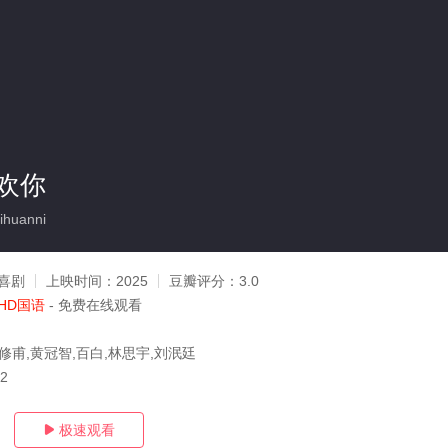
欢你
ihuanni
喜剧
上映时间：
2025
豆瓣评分：
3.0
HD国语
- 免费在线观看
修甫,黄冠智,百白,林思宇,刘泯廷
02
极速观看
