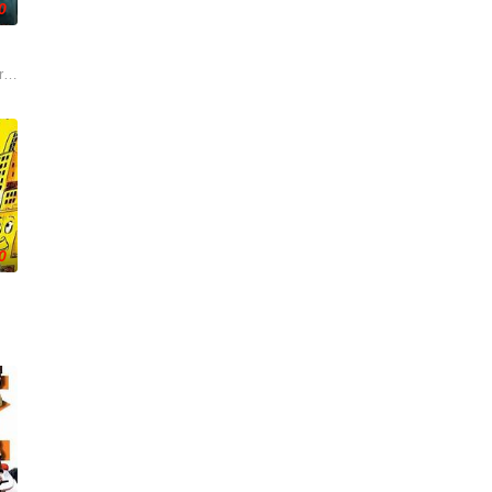
0
rld: but these outlaws are a ten-year-old boy an
0
了余生信任，他们之间，连错过都
此翁正与贝迪莉亚·贝恩斯小姐周旋，一段情缘，竟已悠悠二十载矣。