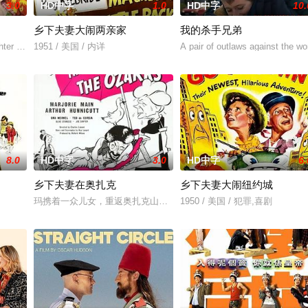
3.0
HD中字
1.0
HD中字
10.
乡下夫妻大闹两亲家
我的杀手兄弟
ter Rosie, go off to Hawaii in answer to cousin Rodne
1951 / 美国 / 内详
A pair of outlaws against the wo
8.0
HD中字
3.0
HD中字
6.
乡下夫妻在奥扎克
乡下夫妻大闹纽约城
家”，步步为营接近倔强女医生李梦（李萌萌 饰）。他算计利益得失，她却赌上
玛携着一众儿女，重返奥扎克山地，探望老伴儿的胞兄——塞奇叔公。
1950 / 美国 / 犯罪,喜剧