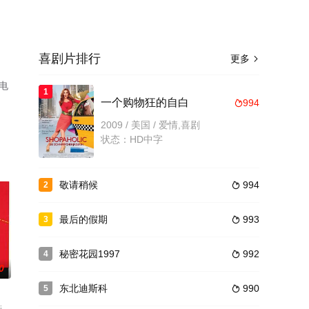
喜剧片排行
更多

电
1
一个购物狂的自白
994

2009 / 美国 / 爱情,喜剧
状态：HD中字
敬请稍候
994
2

最后的假期
993
3

秘密花园1997
992
4

0
东北迪斯科
990
5
