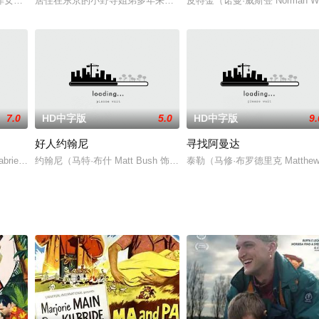
们。“今天，我来办！”由于直升机没有位置，中央情报部金部长没有和总统一起去
女友的后果常常会非常严重，更何况片中可怜的马特（卢克·威尔逊 Luke Wi
居住在东京的小野寺姐弟多年来相依为命，过着平凡而又不乏小趣味的
皮特金（诺曼·威斯登 Norm
7.0
HD中字版
5.0
HD中字版
9.
好人约翰尼
寻找阿曼达
的职业——为想要偷情者提供艳遇对象和打掩护。入行这么多年，虽然雷也曾遇到过各
ielle Union 饰）的前夫是有名的嘻哈歌手杰基（查理·墨菲 Charles Q. M
约翰尼（马特·布什 Matt Bush 饰）同未婚妻克莱尔（安娜·伍德 
泰勒（马修·布罗德里克 Matt