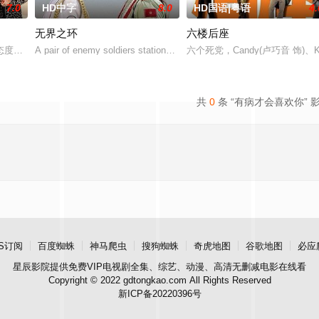
7.0
HD中字
8.0
HD国语|粤语
4.
无界之环
六楼后座
态度的时代，做一名屠夫并不容易。如果你还是一个敏感的音乐爱好者和知识分
A pair of enemy soldiers stationed on a remote border in a vast feat
六个死党，Candy(卢巧音 饰)、K
共
0
条 “有病才会喜欢你” 
S订阅
百度蜘蛛
神马爬虫
搜狗蜘蛛
奇虎地图
谷歌地图
必应
星辰影院
提供免费VIP电视剧全集、综艺、动漫、高清无删减电影在线看
Copyright © 2022 gdtongkao.com All Rights Reserved
新ICP备20220396号