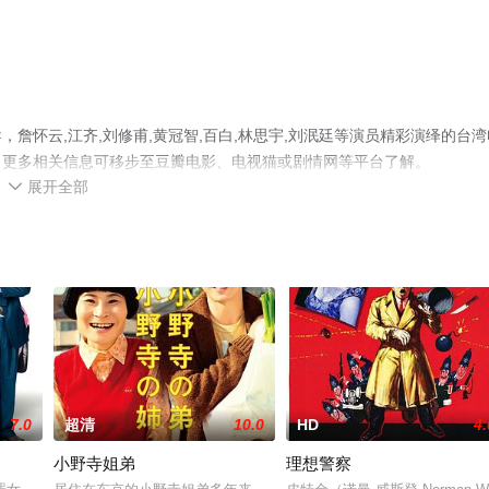
詹怀云,江齐,刘修甫,黄冠智,百白,林思宇,刘泯廷等演员精彩演绎的台湾
，更多相关信息可移步至豆瓣电影、电视猫或剧情网等平台了解。
展开全部

7.0
超清
10.0
HD
4.
小野寺姐弟
理想警察