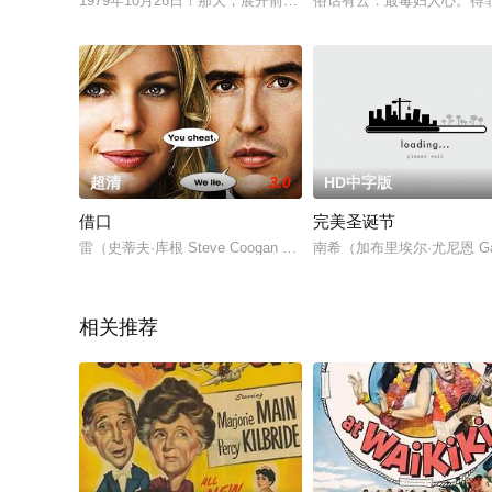
1979年10月26日！那天，展开前所未闻的事件的那时那些人
俗话有云：最毒妇人心。得罪
超清
3.0
HD中字版
借口
完美圣诞节
雷（史蒂夫·库根 Steve Coogan 饰）做着一份很有前途
南希（加布里埃尔·尤尼恩 Gabr
相关推荐