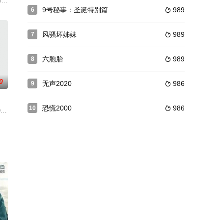
参加活动而来到医院做检查，
lson饰）冒犯的是超人女朋友。其实，马特和女超人珍妮（乌
普通人生活。年届40的姐姐寄子（片桐入 饰）其貌不扬，自从父母早年去世
an Wisdom 饰）一直希望能够像父亲一样成为一名警察，可是他天生一副矮小
9号秘事：圣诞特别篇
989
6

风骚坏姊妹
989
7

六胞胎
989
8

0
无声2020
986
9

恐慌2000
986
10

种各样的问题的麻烦，
urphy 饰），尽管这段破裂的婚
Anna Wood 饰）相恋多年，两人即将步入婚姻的殿堂，尽管克莱尔是个虚荣心极强
hew Broderick 饰）是一名电视节目制作人，混迹在鱼龙混杂的娱乐圈子里