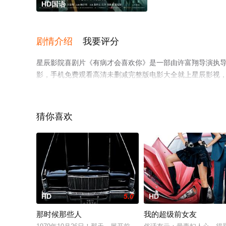
HD国语
剧情介绍
我要评分
星辰影院喜剧片《有病才会喜欢你》是一部由许富翔导演执导，
影，手机免费观看高清未删减完整版电影大全就上星辰影视
猜你喜欢
HD
5.0
HD
那时候那些人
我的超级前女友