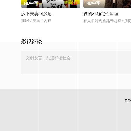
HD中字
2.0
HD中字
乡下夫妻回乡记
爱的不确定性原理
1954 / 美国 / 内详
在人们对肉食越来越持批判
影视评论
RS