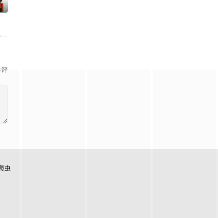
0
子，在这个行业里则更加艰难，这就是寡言少语的亚历山大（布尔格哈特·
ureless dese
arena(林嘉欣 饰)、梁Wing(周俊伟 饰)、Jean(邓健泓 饰)、Leo(周永恒 饰)
影评
爬虫