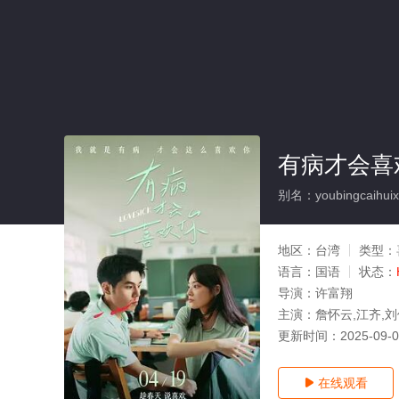
有病才会喜
别名：youbingcaihuix
地区：
台湾
类型：
语言：
国语
状态：
导演：
许富翔
主演：
詹怀云,江齐,刘
更新时间：
2025-09-
在线观看
