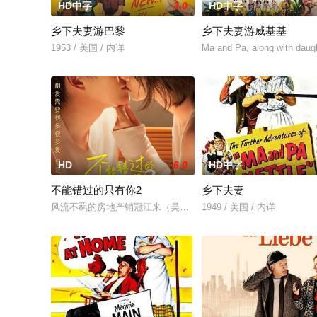
HD中字
3.0
HD中字
乡下夫妻游巴黎
乡下夫妻游威基基
1953 / 美国 / 内详
Ma and Pa, along with daugh
HD
6.0
HD中字
不能错过的只有你2
乡下夫妻
风流不羁的房地产销冠江来（吴翊歌 饰），为利益化身“深情画
1949 / 美国 / 内详