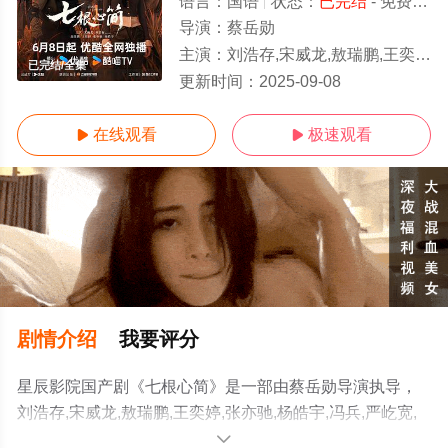
语言：
国语
状态：
已完结
- 免费在线观看
导演：
蔡岳勋
主演：
刘浩存,宋威龙,敖瑞鹏,王奕婷,张亦驰,杨皓宇,冯兵,严屹宽,沙宝亮,左小青,岳跃利
已完结/全集
更新时间：
2025-09-08
在线观看
极速观看


剧情介绍
我要评分
星辰影院国产剧《七根心简》是一部由蔡岳勋导演执导，
刘浩存,宋威龙,敖瑞鹏,王奕婷,张亦驰,杨皓宇,冯兵,严屹宽,
沙宝亮,左小青,岳跃利等演员精彩演绎的大陆电视剧，大结
