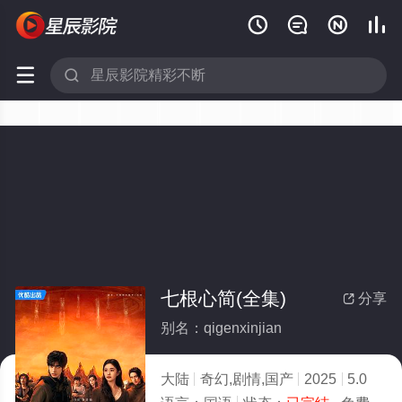






七根心简(全集)
分享

别名：qigenxinjian
大陆
奇幻,剧情,国产
2025
5.0