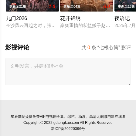
1.0
6.0
更新至21集
更新至04集
更新至18集
九门2026
花开锦绣
夜语记
长沙风云再起之时，张启山（陈伟霆 饰）与吴老狗（曾舜晞 饰
豪爽重情的私盐贩子赵凌虽出身草莽
2025年
影视评论
共
0
条 “七根心简” 影评
星辰影院
提供免费VIP电视剧全集、综艺、动漫、高清无删减电影在线看
Copyright © 2022 gdtongkao.com All Rights Reserved
新ICP备20220396号