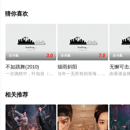
局剧情已揭晓（已完结），手机免费观看高清未删减完整
版电视剧全集就上星辰影视，更多相关信息可移步至豆瓣
猜你喜欢
电视剧、电视猫或剧情网等平台了解。
3.0
7.0
全30集
全36集
全36集
不如跳舞(2010)
烟雨斜阳
无懈可击
一次偶然中，叶知良（张国立 饰）结识了名为丁歌（韩雨芹 饰
当年一无所有的张海，今天之所以能
由香港金
相关推荐