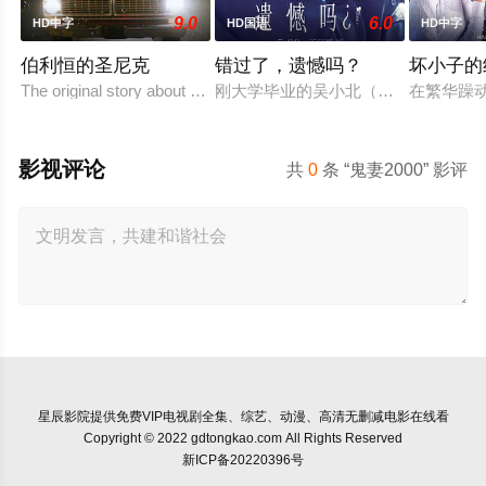
9.0
6.0
HD中字
HD国语
HD中字
伯利恒的圣尼克
错过了，遗憾吗？
坏小子的
The original story about a man who lost his son, became Santa to
刚大学毕业的吴小北（庄达菲 饰）被
在繁华躁
影视评论
共
0
条 “鬼妻2000” 影评
星辰影院
提供免费VIP电视剧全集、综艺、动漫、高清无删减电影在线看
Copyright © 2022 gdtongkao.com All Rights Reserved
新ICP备20220396号