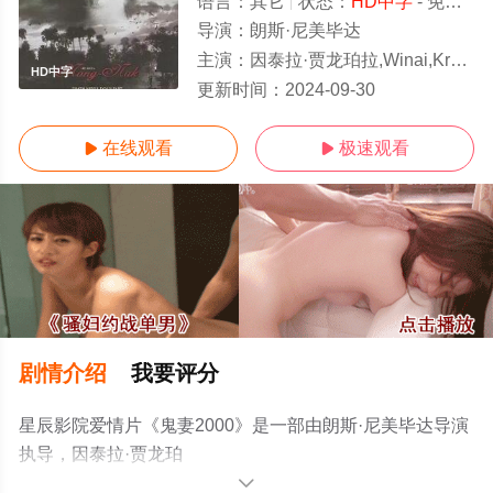
语言：
其它
状态：
HD中字
- 免费在线观看
导演：
朗斯·尼美毕达
主演：
因泰拉·贾龙珀拉,Winai,Kraibutr,Manit,Meekaewjaroen,Pramote,Suksatit,
HD中字
更新时间：
2024-09-30
在线观看
极速观看


剧情介绍
我要评分
星辰影院爱情片《鬼妻2000》是一部由朗斯·尼美毕达导演
执导，因泰拉·贾龙珀
拉,Winai,Kraibutr,Manit,Meekaewjaroen,Pramote,Suksatit,P
