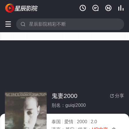






鬼妻2000
分享

别名：guiqi2000
泰国
爱情
2000
2.0