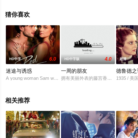
等演员精彩演绎的泰国电影，手机免费观看高清未删减完
整版电影大全就上星辰影视，更多相关信息可移步至豆瓣
猜你喜欢
电影、电视猫或剧情网等平台了解。
6.0
4.0
HD中字
HD中字版
超清
迷途与诱惑
一周的朋友
德鲁德之
A young woman Sam who has her eye on the mysterious Fender.
拥有美丽外表的藤宫香织（川口春奈
1935 /
相关推荐