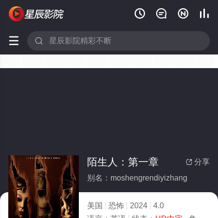






陌生人：第一章
分享

别名：moshengrendiyizhang
美国
恐怖
2024
4.0