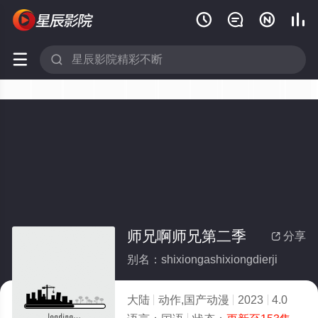






师兄啊师兄第二季
分享

别名：shixiongashixiongdierji
大陆
动作,国产动漫
2023
4.0