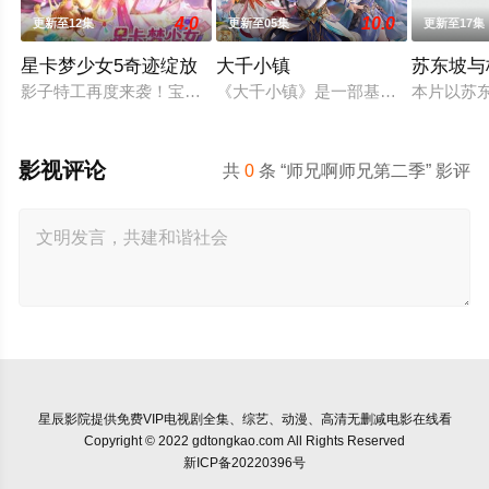
4.0
10.0
更新至12集
更新至05集
更新至17集
星卡梦少女5奇迹绽放
大千小镇
苏东坡与
影子特工再度来袭！宝石族精灵竟然成了关键所在！东方桃子与
《大千小镇》是一部基于天蚕土豆所
本片以苏
影视评论
共
0
条 “师兄啊师兄第二季” 影评
星辰影院
提供免费VIP电视剧全集、综艺、动漫、高清无删减电影在线看
Copyright © 2022 gdtongkao.com All Rights Reserved
新ICP备20220396号