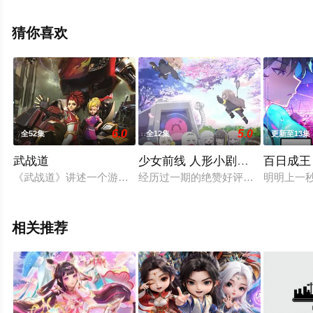
视，更多相关信息可移步至豆瓣动漫、电视猫或剧情网等
平台了解。
猜你喜欢
6.0
5.0
全52集
全12集
更新至13集
武战道
少女前线 人形小剧场第二季
百日成王
《武战道》讲述一个游戏高手小男孩洛洛机缘巧合进入到虚拟3
经历过一期的绝赞好评后，《少女前
明明上一
相关推荐