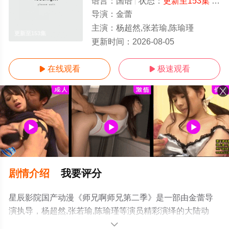
语言：
国语
状态：
更新至153集
- 免费在线观看
导演：
金蕾
主演：
杨超然,张若瑜,陈瑜瑾
更新至153集
更新时间：
2026-08-05
在线观看
极速观看


剧情介绍
我要评分
星辰影院国产动漫《师兄啊师兄第二季》是一部由金蕾导
演执导，杨超然,张若瑜,陈瑜瑾等演员精彩演绎的大陆动
漫，手机免费观看高清未删减完整版动漫全集就上星辰影
