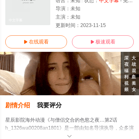
语言：
未知
状态：
中文字幕
- 免费在线观看
导演：
未知
主演：
未知
中文字幕
更新时间：
2023-11-15
在线观看
极速观看


剧情介绍
我要评分
星辰影院海外动漫《与僧侣交合的色慾之夜…第2话
h_1326wa00208an1801》是一部由知名导演执导，众多演
员精彩演绎的日本动漫，手机免费观看高清未删减完整版
