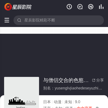






与僧侣交合的色慾之夜…第2话 h_1326wa00208an1801
分享

别名：yusenglvjiaohedeseyuzhiyedi2huah1326wa00208an1801
日本
动漫
未知
9.0