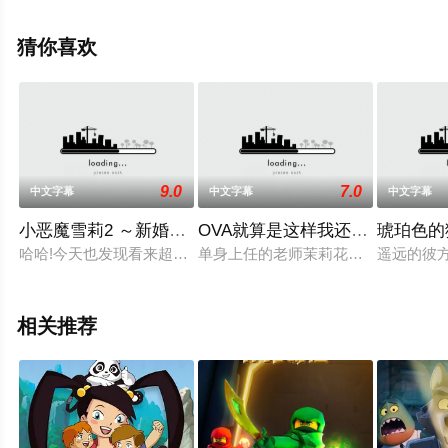
动漫全集就上星辰影视，更多相关信息可移步至豆瓣动
漫、电视猫或剧情网等平台了解。
猜你喜欢
9.0
7.0
中文字幕
中文字幕
中文字幕
小恶魔雪莉2 ～新婚生活编～ d_100924
OVA就算是这样我还是爱我老婆2 196
琥珀色的猎人
哈哈!今天也发现看来超可口的一餐(人类)啦! 趁他睡得超熟的
单身上任的老师茉莉花，在上任前被
遥远的彼
相关推荐