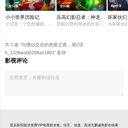
4.0
7.0
全52集
全20集
HD中字
小小世界历险记
乐高幻影忍者：神龙崛起
坏家伙们
小艾是一个思想顽固、直言不讳的女孩。 就像同龄人一样，她着
恶棍们想利用龙的生命力为非作歹，
当坏家伙
共
0
条 “与僧侣交合的色慾之夜…第2话
h_1326wa00208an1801” 影评
影视评论
星辰影院
提供免费VIP电视剧全集、综艺、动漫、高清无删减电影在线看