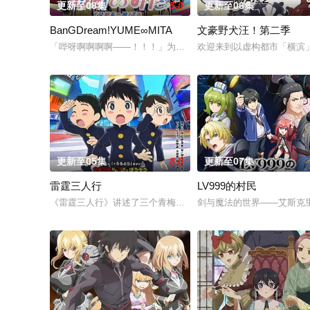
更新至08集
5.0
更新至06集
BanGDream!YUME∞MITA
文豪野犬汪！第二季
「哔呀啊啊啊啊——！！！」为了乐团出道而突然集结的团员们
欢迎来到以虚构都市「横滨
更新至05集
8.0
更新至07集
雷霆三人行
LV999的村民
《雷霆三人行》讲述了三个青梅竹马的挚友拼命寻找失踪少女的故
剑与魔法的世界——艾斯克