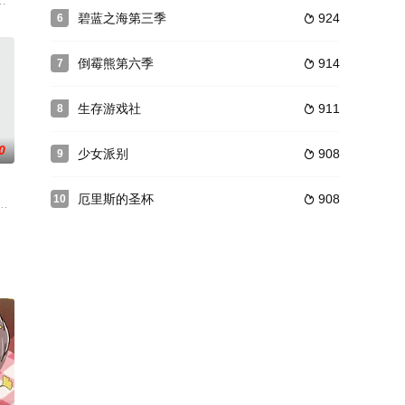
次强调“第一期是爱情&l
鲁梅斯到各个国家旅行，每次都只在该国家待上三天，了解该国的风土人
配音）寄宿到了阿姨水濑秋子和她女儿名雪家里。时隔七年，再次来到这个北国
2季。第一季描述：公元2030年，经历了4次世界大战的世界面临更严峻的挑战
碧蓝之海第三季
924
6

倒霉熊第六季
914
7

生存游戏社
911
8

0
少女派别
908
9

厄里斯的圣杯
908
10

定居心走上了驱魔师的道路。磷所存
纱月破坏。不仅如此，身边不断出现的女生也使渡君的日常一步步崩坏……
探，在一次追查黑衣人犯罪团伙时不幸被团伙成员发现，击晕后喂了神奇的药
位。身为与玩家对抗的最终BOSS，本将会给身边人带来不幸，走向灭亡……