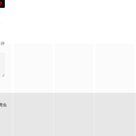
0
去世了，美冶被鸿藏家族的本家收养。在那里等待她的，是继母照子，以及
至战火纷飞的异世界，成为少女谭雅·提古雷查夫，并凭借前世的理智与知识在
游戏积攒下来的游戏情报。里昂靠着这
各路美男子相恋，并携手击败魔王。然而，由于赛蕾丝蒂是个从未玩过乙女游戏
影评
爬虫