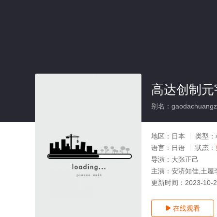
高达创制元
别名：gaodachuangzh
地区：
日本
类型：
语言：
日语
状态：
导演：
大张正己
主演：
安济知佳,土屋
更新时间：
2023-10-
在线观看
