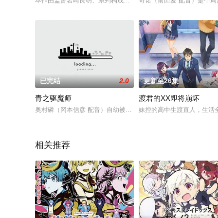
本作由监督岩崎良明、系列构成黒田洋介，动画制作J.C.STAF
奇诺（前田爱 配音）是个
已完结
2.0
更新至26集
青之驱魔师
渡君的XX即将崩坏
奥村磷（冈本信彦 配音）自幼被神父藤本狮郎（藤原启治 配音
妹控的高中生渡直人，生活
相关推荐