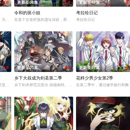
9.0
更新至06集
1.0
更新至43集
8.
令和的斑小姐
考拉绘日记
！虽然每个人都拥有耀眼夺目的个性与实力，但现在的她们根本无法进行任何乐
」为舞台，一众如同疯跑乱咬、四处乱窜的迷途犬们，热热闹闹、鸡飞狗跳的日
在某个古老村落的遗址深处，那一片禁止入内的区域里，存在着被口口
考拉绘日记
9.0
更新至05集
8.0
更新至07集
5.
乡下大叔成为剑圣第二季
花样少男少女第2季
事。本剧集围绕着平凡的中学生平太郎和两个好友燕和广志展开，三人被称为“
里亚。在这个世界里，人们生来就背负着等级与既定使命。战士、格斗家、僧侣
乡下剑术师范贝里尔·加德南特。如今，他作为骑士团的特别指导官
在第二季中，通过修学旅行和舞