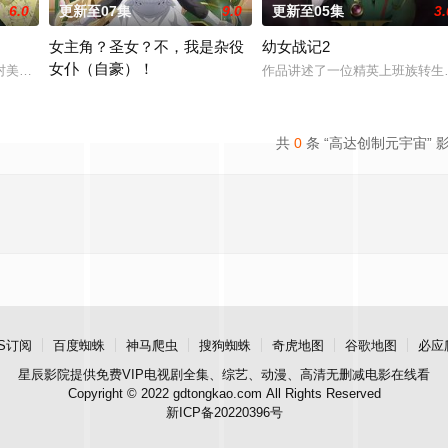
6.0
更新至07集
9.0
更新至05集
3.
女主角？圣女？不，我是杂役
幼女战记2
女仆（自豪）！
村美冶，原本与母亲两人过着虽清贫却幸福的生活。然而有一天，她深爱的母亲
作品讲述了一位精英上班族转生
界。这个世界奉行女尊男卑，他手中仅剩的依仗，就是前世被妹妹逼着通关这款
转生到乙女游戏世界成为圣女（女主角）的赛蕾丝蒂。她的使命是与
共
0
条 “高达创制元宇宙” 
S订阅
百度蜘蛛
神马爬虫
搜狗蜘蛛
奇虎地图
谷歌地图
必应
星辰影院
提供免费VIP电视剧全集、综艺、动漫、高清无删减电影在线看
Copyright © 2022 gdtongkao.com All Rights Reserved
新ICP备20220396号