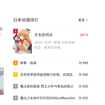
日本动漫排行
更多

爱
1
电
才女的侍从
974

2026 / 日本 / 爱情,日韩动漫
状态：更新至05集
铁拳：血脉
949
2

在异世界获得超强能力的我，在现实世界照样无敌～等级提升改变人生命运～ SP
940
3

魔法使的新娘 西之少年与青岚的骑士
926
4

0
魔法少女奈叶EXCEEDSGunBlazeVengeance
925
5
