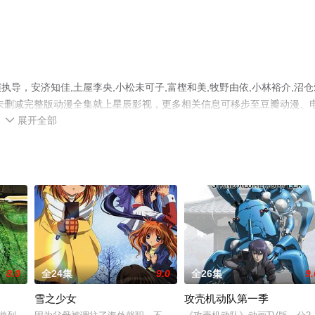
导，安济知佳,土屋李央,小松未可子,富㭴和美,牧野由依,小林裕介,沼仓
未删减完整版动漫全集就上星辰影视，更多相关信息可移步至豆瓣动漫、
展开全部

8.0
全24集
9.0
全26集
9.
雪之少女
攻壳机动队第一季