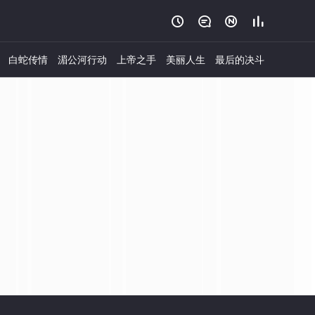




白蛇传情
湄公河行动
上帝之手
美丽人生
最后的决斗