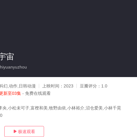
宇宙
iyuanyuzhou
科幻,动作,日韩动漫
上映时间：
2023
豆瓣评分：
1.0
更新至03集
- 免费在线观看
李央,小松未可子,富㭴和美,牧野由依,小林裕介,沼仓爱美,小林千晃
20
极速观看
