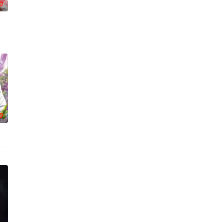
0
团活动。这群女孩，以及这个乐团，究
常世界！依旧针锋相对、冲突不断的两方，是专接棘手麻烦案件的侦探事务
相传为“窥之生厄、亵之招祟”的“不可触碰之物”。世代担任山神守护的三十木
0
小不点三人组”。平太郎开朗活泼的
、魔法师、盗贼、商人、猎人、咒术师、国王、贤者、勇者。而其中数量最
，同时担任孤儿的监护人，渐渐习惯了在首都的生活。然而，周围的环境却不允
会等在原作中广受欢迎的篇章，细腻地描绘了瑞稀、佐野、中津三人之间的情感