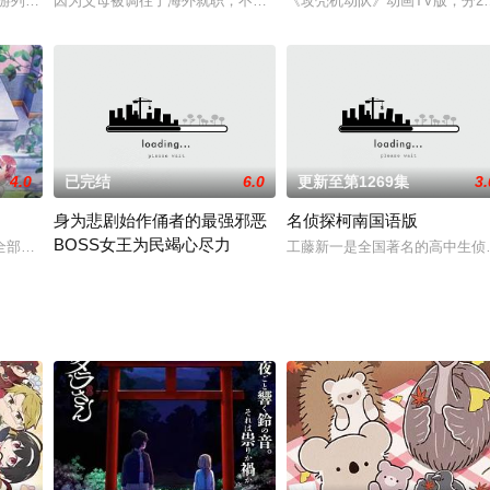
F一同制作。力求能够做出更加可爱更收好评的角色们。而本次见面会中，钉宫也多
周游列国的旅行者，她的伙伴叫“艾鲁梅斯”，是一辆会说话的摩托车。奇诺和艾
因为父母被调往了海外就职，不想跟着出去的相泽佑一（杉田智和 
《攻壳机动队》动画TV版，分
4.0
已完结
6.0
更新至第1269集
3.
身为悲剧始作俑者的最强邪恶
名侦探柯南国语版
BOSS女王为民竭心尽力
）收养，某一日，磷发现了自己其实是撒旦之子的秘密，之后养父的惨死让磷下
全部以妹妹为中心。而在姑姑家的和平日子被时隔6年再次出现的青梅竹马馆花
工藤新一是全国著名的高中生侦
回过神后发现，我转生成为了游戏中年仅8岁的大公主，未来将继承王