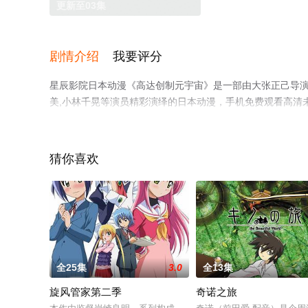
更新至03集
剧情介绍
我要评分
星辰影院日本动漫《高达创制元宇宙》是一部由大张正己导演执
美,小林千晃等演员精彩演绎的日本动漫，手机免费观看高清
视猫或剧情网等平台了解。
猜你喜欢
全25集
3.0
全13集
旋风管家第二季
奇诺之旅