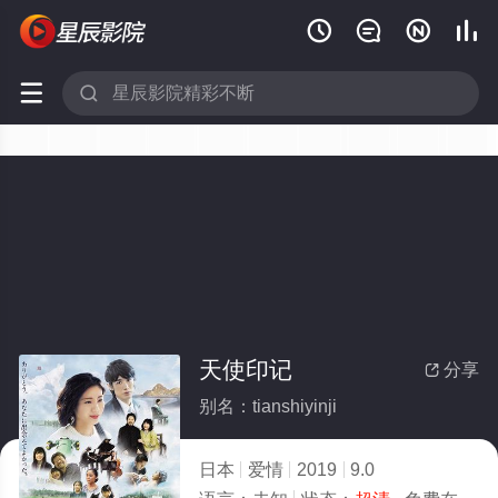






天使印记
分享

别名：tianshiyinji
日本
爱情
2019
9.0