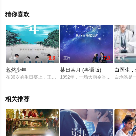
影视，更多相关信息可移步至豆瓣电影、电视猫或剧情网
等平台了解。
猜你喜欢
6.0
7.0
超清
正片
正片
忽然少年
某日某月 (粤语版)
白医生，
在36岁的生日宴上，王启喝多了，梦里，他回到了二十年前的高中
1992年，一场大雨令香港停电，热
白承皓是
相关推荐