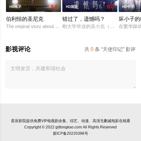
9.0
6.0
HD无字
HD国语
HD中字
伯利恒的圣尼克
错过了，遗憾吗？
坏小子的
The original story about a man who lost his son, became Santa to
刚大学毕业的吴小北（庄达菲 饰）被
在繁华躁
影视评论
共
0
条 “天使印记” 影评
星辰影院
提供免费VIP电视剧全集、综艺、动漫、高清无删减电影在线看
Copyright © 2022 gdtongkao.com All Rights Reserved
新ICP备20220396号