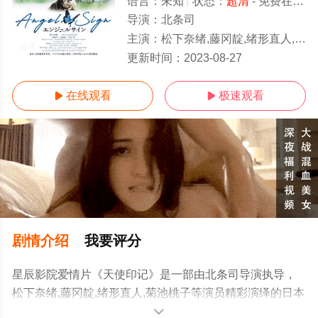
语言：
未知
状态：
超清
- 免费在线观看
导演：
北条司
主演：
松下奈绪,藤冈靛,绪形直人,菊池桃子
超清
更新时间：
2023-08-27
在线观看
极速观看


剧情介绍
我要评分
星辰影院爱情片《天使印记》是一部由北条司导演执导，
松下奈绪,藤冈靛,绪形直人,菊池桃子等演员精彩演绎的日本
电影，手机免费观看高清未删减完整版电影大全就上星辰
