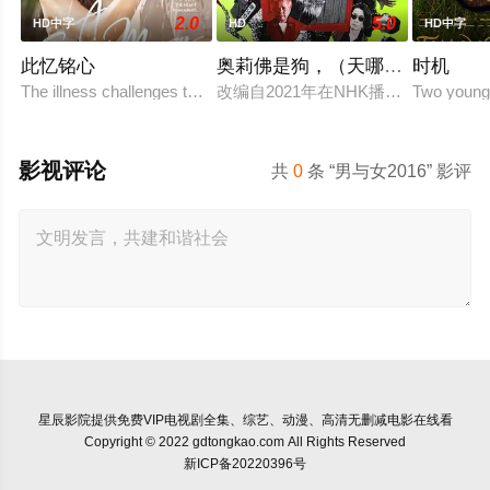
2.0
5.0
HD中字
HD
HD中字
此忆铭心
奥莉佛是狗，（天哪！！）这家
时机
The illness challenges the couple's love in a way they never anticip
改编自2021年在NHK播出的同名
Two young 
影视评论
共
0
条 “男与女2016” 影评
星辰影院
提供免费VIP电视剧全集、综艺、动漫、高清无删减电影在线看
Copyright © 2022 gdtongkao.com All Rights Reserved
新ICP备20220396号