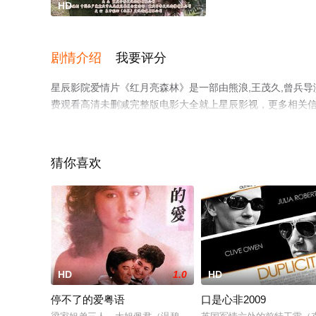
HD
剧情介绍
我要评分
星辰影院爱情片《红月亮森林》是一部由熊浪,王茂久,曾兵导
费观看高清未删减完整版电影大全就上星辰影视，更多相关
猜你喜欢
HD
1.0
HD
停不了的爱粤语
口是心非2009