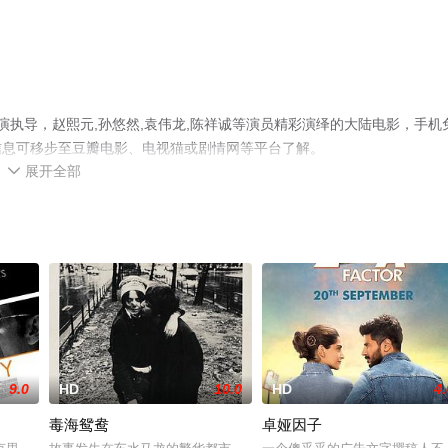
演执导，赵熙元,孙悠然,袁伟龙,陈祥诚等演员精彩演绎的大陆电影，手机
信息可移步至豆瓣电影、电视猫或剧情网等平台了解。
展开全部

9.0
HD
10.0
HD
4.
毒海鸳鸯
卓娅因子