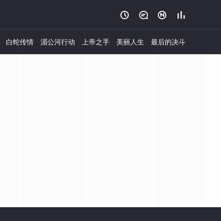




白蛇传情
湄公河行动
上帝之手
美丽人生
最后的决斗