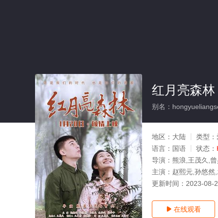
红月亮森林
别名：hongyueliangse
地区：
大陆
类型：
语言：
国语
状态：
导演：
熊浪,王茂久,
主演：
赵熙元,孙悠然
更新时间：
2023-08-
在线观看
