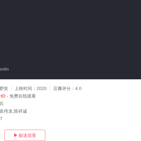
nlin
爱情
上映时间：
2020
豆瓣评分：
4.0
HD
- 免费在线观看
曾兵
,袁伟龙,陈祥诚
27
极速观看
