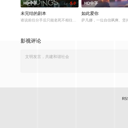
HD中字
5.0
HD中字
未完结的剧本
如此爱你
谁说前任分手后只能老死不相往来？在这部高分治愈神作里，四个步
萨凡娜，一位自信飒爽、坚持
影视评论
RS