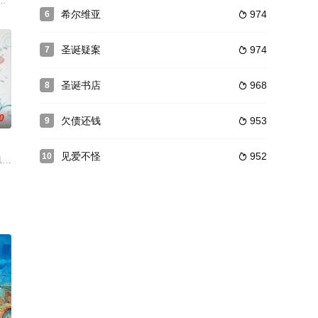
承担起了家庭的责任。二姐露露（李丽
的特工克莱尔（茱莉亚•罗伯茨 饰）。不过，克莱尔却装作不认识，这
错的盛大宴会，穷人们在黑暗的阴影里沉浸在酒精和毒品所制造的短暂天堂里醉
经意间让印度板球队相信她就是球队的幸运星 ，这让不相信迷信的队长感到很
希尔维亚
974
6

圣诞疑案
974
7

圣诞书店
968
8

0
欠债还钱
953
9

见爱不怪
952
10

报社为此不得不重新聘用了安来调
阿良（三浦春马 饰）埋首工作。他在泳池偶然邂逅了美丽女子若蓝（刘诗诗 
874》改编。