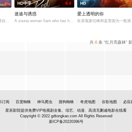
4.0
HD中字
6.0
HD
5.
迷途与诱惑
爱上透明的你
入 30 岁的独立酷儿辣妹，竟然破天荒地完成了“从火热前任到异姓闺蜜”的
自我的大学毕业生，决心按自己的方式生活。她发现自己被撕裂在两个男人之间：
A young woman Sam who has her eye on the mysterious Fender. Wh
欢喜冤家任峰和蓝萱因为一瓶酒
共
0
条 “红月亮森林” 
S订阅
百度蜘蛛
神马爬虫
搜狗蜘蛛
奇虎地图
谷歌地图
必应
星辰影院
提供免费VIP电视剧全集、综艺、动漫、高清无删减电影在线看
Copyright © 2022 gdtongkao.com All Rights Reserved
新ICP备20220396号