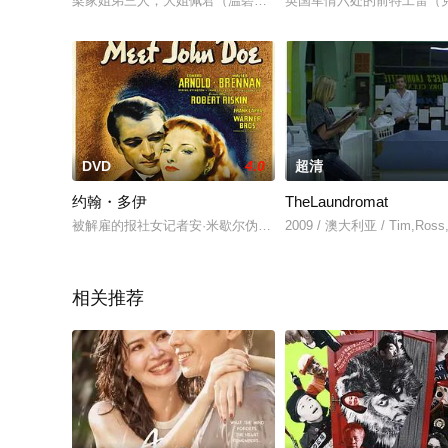
梁家姐弟三人，大姐佩君（温碧霞 饰）遇人不淑，男友在她怀孕
英国军情六处的前特工雷（克
DVD
4.0
超清
约翰・多伊
TheLaundromat
被解雇的报社女记者安·米歇尔伪造了一封信给报社，署名“约翰
2009 / 澳大利亚 / Tim,Ros
相关推荐