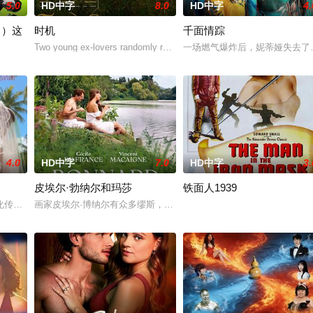
5.0
HD中字
8.0
HD中字
4.
！）这
时机
千面情踪
ipated, shifti
Two young ex-lovers randomly reconnect.
一场燃气爆炸后，妮蒂娅失去了
出的同名剧集，只有狭间县警鉴识科警犬组的训犬员青叶一平（池松壮亮 饰）能
4.0
HD中字
7.0
HD中字
3.
皮埃尔·勃纳尔和玛莎
铁面人1939
宝相恋，却被继父强迫许配给表弟浩楠。订婚当日，阿颖在三宝妹妹阿布帮助下
化传承与滨海旅游资源的现实题材电影，以“山海相恋·文化铸魂”为核心主题，
画家皮埃尔·博纳尔有众多缪斯，其中如果没有神秘的玛莎，他就不会