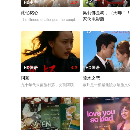
HD中字
2.0
HD
此忆铭心
奥莉佛是狗，（天哪！
家伙电影版
The illness challenges the couple's love in a way they never antic
改编自2021年在NHK播
HD国语
4.0
HD国语
阿颖
陵水之恋
九十年代末苗族村落，女孩阿颖反抗包办婚姻出逃，和心上人三
该片是一部聚焦陵水黎族文