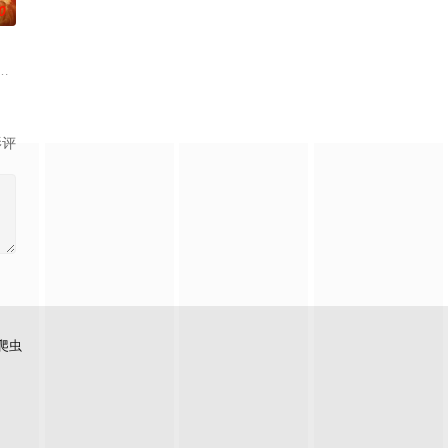
0
神奇转化！在冷漠而残酷的成人
一是激发她狂野一面的坏男孩“万人迷”L.A.，二是督促她成长的
en she sees him, s
，各自获得了透明和看见透明的超能力，而他们的同事也先后获得了喷水和喷
影评
爬虫