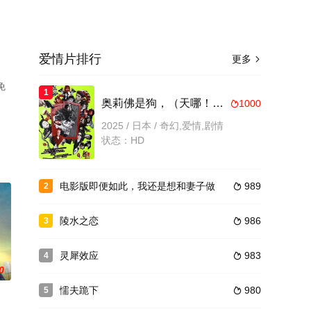
爱情片排行
更多

免
1
奥莉佛是狗，（天哪！！）这家伙电影版
1000

2025 / 日本 / 奇幻,爱情,剧情
状态：HD
电影版即便如此，我还是想和妻子做
989
2

陵水之恋
986
3

灵犀效应
983
4

0
懦夫跪下
980
5
