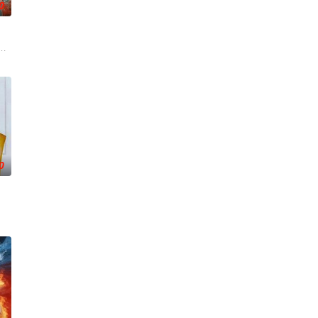
0
部分记忆，男友迈克尔也随之失踪。更诡异的是，从医院醒来的她发现，身边
够看到自己的警犬搭档奥莉佛（小田切让 饰）是一个沉溺于烟酒和女
0
，和三宝逃离村庄到城里谋生。多年后
通过细腻的叙事展现陵水黎族织锦、疍家渔歌等非遗文化魅力，同时呈现
成为今天的著名画家。假扮成身败名裂意大利贵族的玛莎，让皮埃尔·博纳尔疯