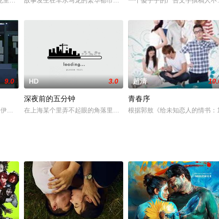
后甩手而去，十七岁的佩君为了照顾幼子以及一妹一弟，在父亲入狱后做舞女
里夫•欧文 饰）转行做了商业间谍。在酒会上，他邂逅了曾在美国中情局工作
故事发生在车水马龙的繁华都市纽约，富人们西装革履出席着杯觥交
一个傻乎乎的广告文字撰稿人不
9.0
HD
3.0
超清
10.
深夜前的五分钟
青春序
·杜伊”（即无名氏），信上表示对这个充满恶瘤的社会充满失望，决心要自杀。
s,伊莉萨·泰勒-科特尔,Miles,Allinson,
在上海某个里弄不起眼的角落里，为了学习机械表制作技术的日本青年
根据郭敖《给未知恋人的情书：1