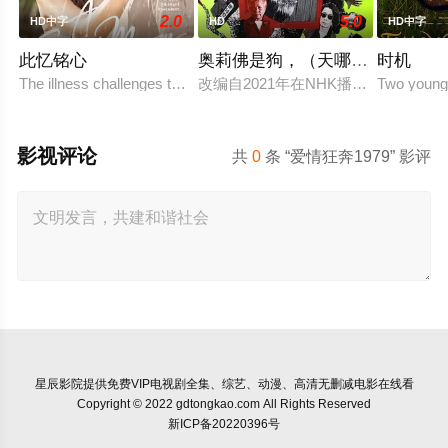
2.0
5.0
HD中字
HD
HD中字
此忆铭心
奥莉佛是狗，（天哪！！）这家
时机
The illness challenges the couple's love in a way they never anticip
改编自2021年在NHK播出的同名
Two young 
影视评论
共
0
条 “爱情狂奔1979” 影评
星辰影院
提供免费VIP电视剧全集、综艺、动漫、高清无删减电影在线看
Copyright © 2022 gdtongkao.com All Rights Reserved
新ICP备20220396号