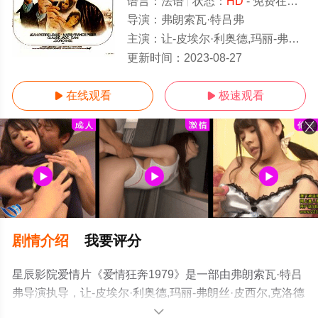
语言：
法语
状态：
HD
- 免费在线观看
导演：
弗朗索瓦·特吕弗
主演：
让-皮埃尔·利奥德,玛丽-弗朗丝·皮西尔,克洛德·雅德,Dani,多萝茜,丹尼尔·梅斯吉什,朱利安·贝尔托,罗茜·瓦尔特
HD
更新时间：
2023-08-27
在线观看
极速观看


剧情介绍
我要评分
星辰影院爱情片《爱情狂奔1979》是一部由弗朗索瓦·特吕
弗导演执导，让-皮埃尔·利奥德,玛丽-弗朗丝·皮西尔,克洛德
·雅德,Dani,多萝茜,丹尼尔·梅斯吉什,朱利安·贝尔托,罗茜·瓦
