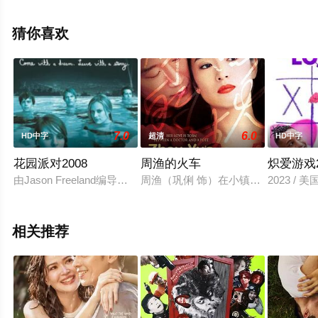
尔特等演员精彩演绎的法国电影，手机免费观看高清未删
减完整版电影大全就上星辰影视，更多相关信息可移步至
猜你喜欢
豆瓣电影、电视猫或剧情网等平台了解。
7.0
6.0
HD中字
超清
HD中字
花园派对2008
周渔的火车
炽爱游戏2
由Jason Freeland编导的独立电影，在迷途的生命中，
周渔（巩俐 饰）在小镇上从事陶艺
2023 / 美
相关推荐