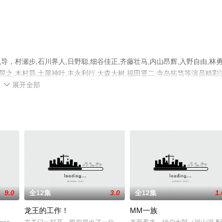
村瀬步,石川界人,日野聪,细谷佳正,齐藤壮马,内山昂辉,入野自由,林勇
沢晃之,木村昴,土屋神叶,丰永利行,大森大树,福田贤二,寺岛拓笃等演员精彩
展开全部
看高清未删减完整版动漫全集就上星辰影视，更多相关信息可移步至豆瓣

9.0
全12集
3.0
全12集
1.
龙王的工作！
MM一族