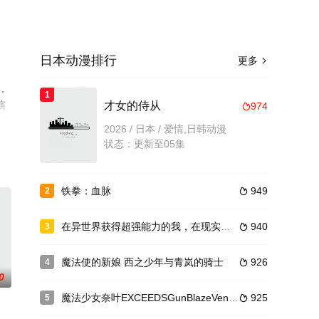
日本动漫排行
更多

,
1
演
才女的侍从
974

动
2026 / 日本 / 爱情,日韩动漫
状态：更新至05集
铁拳：血脉
949
2

在异世界获得超强能力的我，在现实世界照样无敌～等级提升改变人生命运～ SP
940
3

魔法使的新娘 西之少年与青岚的骑士
926
4

0
魔法少女奈叶EXCEEDSGunBlazeVengeance
925
5
