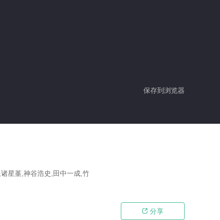
保存到浏览器
,诸星堇,神谷浩史,田中一成,竹
分享
