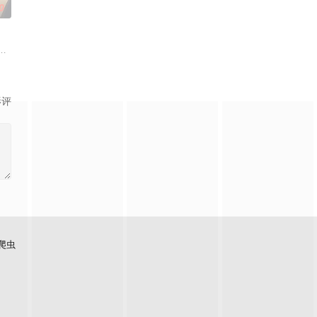
0
有压倒性灵力的神威，除灵方式却是前所未见的——“以高超性爱技巧让
黒絵（クロエ）。不器用で人との交流を避けて生きてきた彼女は、とある出会
人！因为缺乏伦理与卫生观念，不是把烟头往窗外乱丢，就是对人乱吐口水，
的环境，他身为玩家的本能却为之雀
影评
爬虫