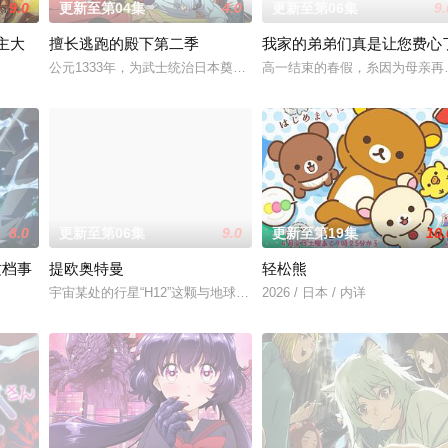
9.0
更新至第04集
4.0
更新至第06集
9.
主大
擅长逃跑的殿下第二季
我家的弟弟们真是让您费心
公元1333年，为武士统治日本奠定基石的镰仓幕府，因其所信任的
高一结束的春假，糸因为母亲再
这边交给我，你们先走吧！」，一个人殿后对抗敌人大军，就在他终于消灭敌人
称为〝救国英雄〞的男人——迪亚斯。他所收到的唯一奖励就只有——广阔的领
8.0
更新至第06集
9.0
更新至第19集
10.
这档事
提欧奥特曼
轻松熊
狸太》。国文老师手岛斥责她是浪费生命、声称漫画都是虚构，在没收漫画后，
宇宙某处的行星“H12”这颗与地球极其相似的星球，某日遭到了来自
2026 / 日本 / 内详
交的魔国联邦，开始朝着实现人类与魔物能够共同生活的世界「人魔共荣圈」迈