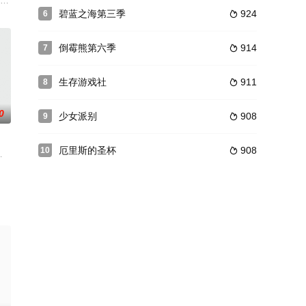
是“第一次火星会战”一年之后
我为弟子！”年仅十六岁便拥有将棋界最高头衔“龙王”的九头龙八一家里，出现
配音）不过是一介普通少年，但在那人畜无害的面孔之下，隐藏着极为扭曲的个
碧蓝之海第三季
924
6

倒霉熊第六季
914
7

生存游戏社
911
8

0
少女派别
908
9

厄里斯的圣杯
908
10

懊惱不已時卻突然莫名其妙被送進位在希望之島的星見丘西學園。來到島
立梅学园。明天穿这个学校的水手服是小路的“梦想”。少女“梦想”的中学水手服生
边帮忙下厨一边磨炼厨艺的幸平创真，前往超级精英料理学校“远月茶寮料理学园
述了IBM提倡的次世代认知型