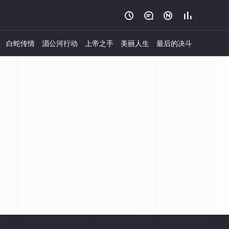




白蛇传情
湄公河行动
上帝之手
美丽人生
最后的决斗