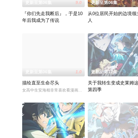
更新至第06集
9.0
更新至第06集
『你们先走我断后』，于是10
从0位居民开始的边境领
年后我成为了传说
人
面对庞大的魔神大军，为了回避全灭危机，勒库对伙伴们说出「
因长期在战争中活跃，而被
更新至第06集
1.0
更新至第17集
描绘直至生命尽头
关于我转生变成史莱姆
第四季
女高中生安海相非常喜欢看漫画，尤其是 ☆野0 的《机器太与
举办开国祭并与各国缔结邦