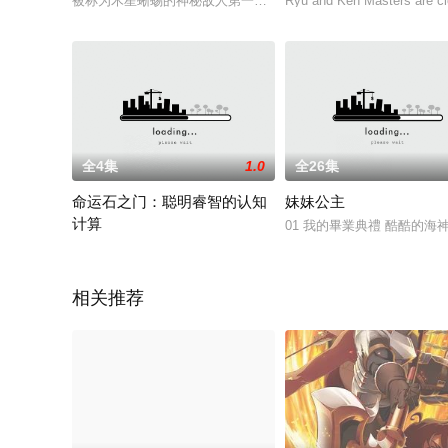
被称为木星蜥蜴的神秘敌人第一次袭击地球是在2195年，面对拥
Ryu and Ken Masters are clos
全4集
1.0
全26集
命运石之门：聪明睿智的认知
妹妹公主
计算
01 我的畢業典禮 酷酷
命运石之门×IBM推出新作动画系列短片：IBM与《命运石之门
相关推荐