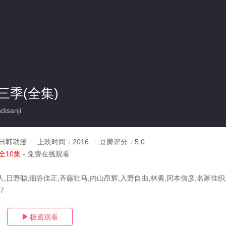
三季(全集)
isanji
日韩动漫
上映时间：
2016
豆瓣评分：
5.0
全10集
- 免费在线观看
人,日野聪,细谷佳正,齐藤壮马,内山昂辉,入野自由,林勇,冈本信彦,名冢佳织
27
极速观看
