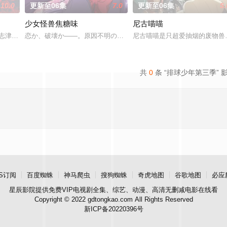
10.0
更新至06集
7.0
更新至06集
5.
少女怪兽焦糖味
尼古喵喵
·志津香，利用容易吸引幽灵的特殊体质，从旁协助知名灵能力者·神威除灵。拥
恋か、破壊か――。原因不明の病に悩まされている女子高生・赤石
尼古喵喵是只超爱抽烟的废物兽
玩家少年亚莲。没有攻略本，没有论坛。连练级都是赌上性命——面对如此绝望
共
0
条 “排球少年第三季” 
S订阅
百度蜘蛛
神马爬虫
搜狗蜘蛛
奇虎地图
谷歌地图
必应
星辰影院
提供免费VIP电视剧全集、综艺、动漫、高清无删减电影在线看
Copyright © 2022 gdtongkao.com All Rights Reserved
新ICP备20220396号