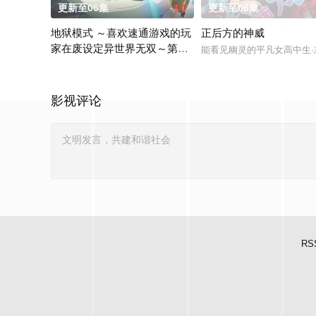
更新至06集
4.0
更新至06集
地狱模式 ～喜欢速通游戏的玩
正后方的神威
家在废设定异世界无双～第2
能看见幽灵的平凡女高中生
季
在无名网络游戏的世界中，转生到最高难度“地狱模式”的前废人
影视评论
RS