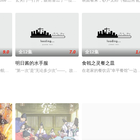
有压倒性力量的敌人，地球军束手无策，火星连同殖民地一起落入敌人手中。这就
e friends and both are martial artists. In order to
玄关门一打开，眼前冒出了一位小学女生——“我依照约定来了，请收
表面看来，砂户太郎（福山润 
9.0
全12集
7.0
全12集
1.
明日酱的水手服
食戟之灵餐之皿
的海神航是勝利補習班第一名的資優生，但因為一時糊塗導致高中落榜。當他還在
“第一次”是“无论多少次”——。故事的舞台是乡下的名门女子中学私
在老家的餐饮店“幸平餐馆”一
》的合作企划官网开放，并制作了新作动画短片系列《聪明睿智的认知计算》，讲