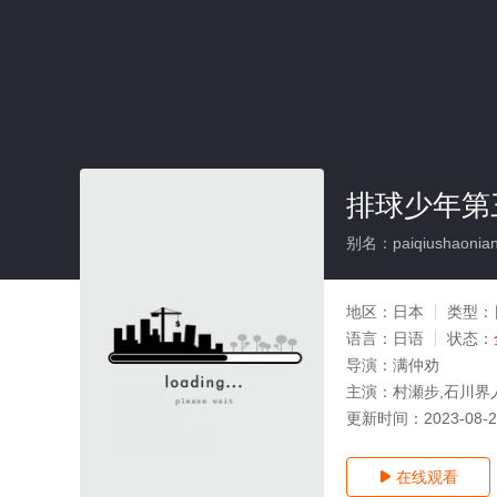
排球少年第
别名：paiqiushaoniand
地区：
日本
类型：
语言：
日语
状态：
导演：
满仲劝
主演：
村瀬步,石川界
更新时间：
2023-08-
在线观看
