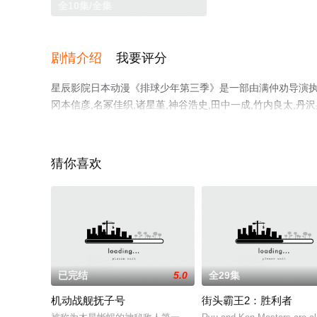
全10集/全集
剧情介绍
我要评分
星辰影院日本动漫《排球少年第三季》是一部由满仲劝导演执导，
冈本信彦,名冢佳织,诸星堇,神谷浩史,田中一成,竹内良太,丹
绎的日本动漫，大结局剧情已揭晓（全10集），手机免费观
漫、电视猫或剧情网等平台了解。
猜你喜欢
已完结
5.0
全29集
机动战舰抚子号
街头霸王2：胜利者