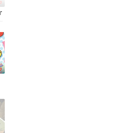
0
了
幕臣——足利尊氏的谋反而宣告灭亡。失去了一切、被推入绝望深渊的幕府正统
婚而搬家。但让她没想到的是，竟多了四个弟弟，令她大为震惊！虽然她全力想
回到城镇时，却发现时间已经过了十年
地。与生活在当地的鬼人族少女‧阿尔娜相遇后，开始了他作为领主的第二
0
手岛指出漫画产业遭逢的困境，但安
外星的宇宙怪兽袭击在星球崩毁、走向灭亡之际，一名外星人独自逃往了地球他的
进。跨越种族之间的隔阂，携手走向繁荣的魔国联邦。然而，在这背后，也